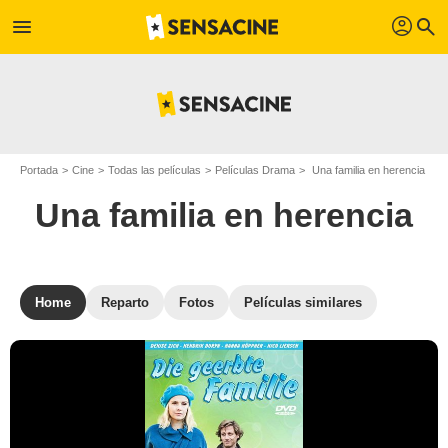
profil
menu
search
Portada
Cine
Todas las películas
Películas Drama
Una familia en herencia
Una familia en herencia
Home
Reparto
Fotos
Películas similares