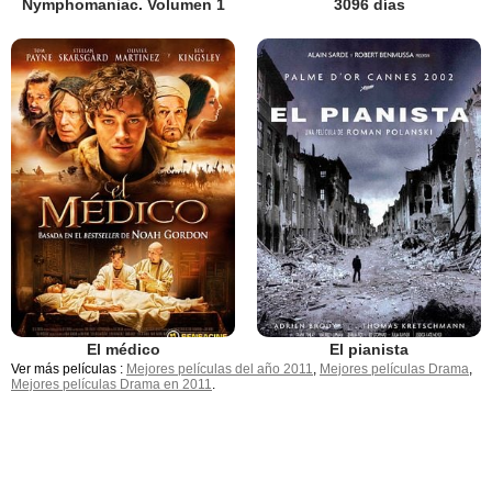
Nymphomaniac. Volumen 1
3096 días
El médico
El pianista
Ver más películas :
Mejores películas del año 2011
,
Mejores películas Drama
,
Mejores películas Drama en 2011
.