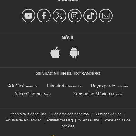
MÓVIL
SENSACINE EN EL EXTRANJERO
AlloCiné
Filmstarts
Beyazperde
Francia
Alemania
Turquía
AdoroCinema
Sensacine México
Brasil
México
Acerca de SensaCine
|
Contacta con nosotros
|
Términos de uso
|
Política de Privacidad
|
Administrar Utiq
|
©SensaCine
|
Preferencias de
cookies