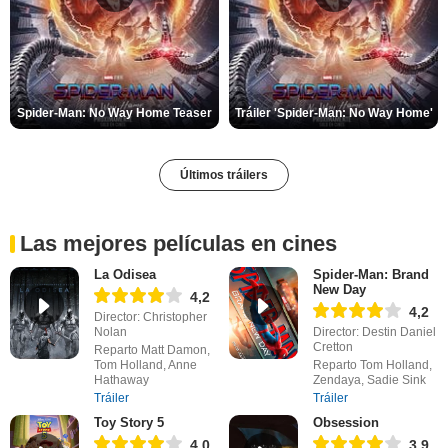
Spider-Man: No Way Home Teaser
Tráiler 'Spider-Man: No Way Home'
Últimos tráilers
Las mejores películas en cines
La Odisea
Spider-Man: Brand
New Day
4,2
4,2
Director: Christopher
Nolan
Director: Destin Daniel
Cretton
Reparto Matt Damon,
Tom Holland, Anne
Reparto Tom Holland,
Hathaway
Zendaya, Sadie Sink
Tráiler
Tráiler
Toy Story 5
Obsession
4,0
3,9