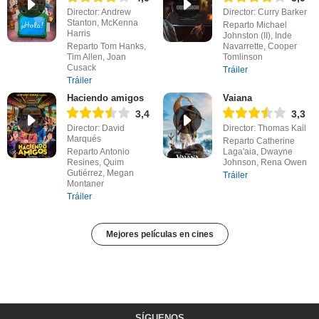
Director: Andrew
Director: Curry Barker
Stanton, McKenna
Reparto Michael
Harris
Johnston (II), Inde
Reparto Tom Hanks,
Navarrette, Cooper
Tim Allen, Joan
Tomlinson
Cusack
Tráiler
Tráiler
Haciendo amigos
Vaiana
3,4
3,3
Director: David
Director: Thomas Kail
Marqués
Reparto Catherine
Reparto Antonio
Laga'aia, Dwayne
Resines, Quim
Johnson, Rena Owen
Gutiérrez, Megan
Tráiler
Montaner
Tráiler
Mejores películas en cines
SÍGUENOS