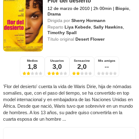
Flor del desierto
12 de marzo de 2010
|
2h 00min
|
Biopic
,
Drama
Dirigida por
Sherry Hormann
Reparto
Liya Kebede
,
Sally Hawkins
,
Timothy Spall
Título original
Desert Flower
Medios
Usuarios
Sensacine
Mis amigos
1,8
3,0
2,0
--
'Flor del desierto' cuenta la vida de Waris Dirie, hija de nómadas
somalíes, que, con el paso del tiempo, se ha convertido en top
model internacional y en embajadora de las Naciones Unidas en
África. Desde que nació, Waris tuvo que sobrevivir en un mundo
de hombres. A los 13 años, su padre quiso convertirla en la
cuarta esposa de un hombre ...