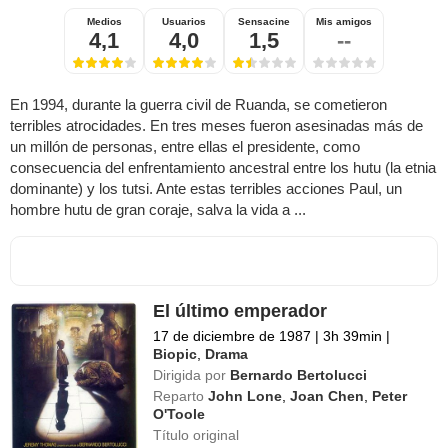
Medios
Usuarios
Sensacine
Mis amigos
4,1
4,0
1,5
--
En 1994, durante la guerra civil de Ruanda, se cometieron
terribles atrocidades. En tres meses fueron asesinadas más de
un millón de personas, entre ellas el presidente, como
consecuencia del enfrentamiento ancestral entre los hutu (la etnia
dominante) y los tutsi. Ante estas terribles acciones Paul, un
hombre hutu de gran coraje, salva la vida a ...
El último emperador
17 de diciembre de 1987
|
3h 39min
|
Biopic
,
Drama
Dirigida por
Bernardo Bertolucci
Reparto
John Lone
,
Joan Chen
,
Peter
O'Toole
Título original