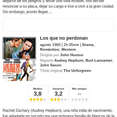
alejarse de los peligros y llevar una vida estable, Will decide
renunciar a su placa, dejar su cargo e irse a vivir a la gran ciudad.
Sin embargo, pronto llegan ...
Los que no perdonan
agosto 1960
|
2h 05min
|
Drama
,
Romántico
,
Western
Dirigida por
John Huston
Reparto
Audrey Hepburn
,
Burt Lancaster
,
John Saxon
Título original
The Unforgiven
Medios
Usuarios
Mis amigos
3,8
3,2
--
Rachel Zachary (Audrey Hepburn), una niña india de nacimiento,
fue adoptada en secreto por una próspera familia de blancos de la