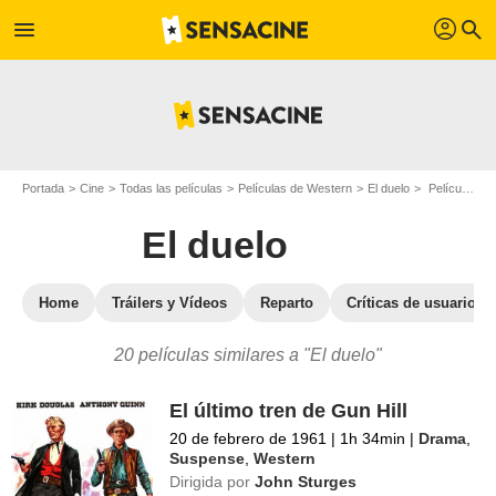
profil
menu
search
Portada
Cine
Todas las películas
Películas de Western
El duelo
Películas similares a "El duelo"
El duelo
Home
Tráilers y Vídeos
Reparto
Críticas de usuarios
20 películas similares a "El duelo"
El último tren de Gun Hill
20 de febrero de 1961
|
1h 34min
|
Drama
,
Suspense
,
Western
Dirigida por
John Sturges