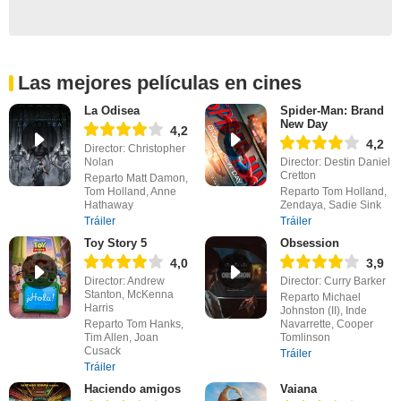
Las mejores películas en cines
La Odisea
Spider-Man: Brand
New Day
4,2
4,2
Director: Christopher
Nolan
Director: Destin Daniel
Cretton
Reparto Matt Damon,
Tom Holland, Anne
Reparto Tom Holland,
Hathaway
Zendaya, Sadie Sink
Tráiler
Tráiler
Toy Story 5
Obsession
4,0
3,9
Director: Andrew
Director: Curry Barker
Stanton, McKenna
Reparto Michael
Harris
Johnston (II), Inde
Reparto Tom Hanks,
Navarrette, Cooper
Tim Allen, Joan
Tomlinson
Cusack
Tráiler
Tráiler
Haciendo amigos
Vaiana