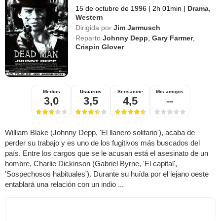
15 de octubre de 1996
|
2h 01min
|
Drama
,
Western
Dirigida por
Jim Jarmusch
Reparto
Johnny Depp
,
Gary Farmer
,
Crispin Glover
Medios
Usuarios
Sensacine
Mis amigos
3,0
3,5
4,5
--
William Blake (Johnny Depp, 'El llanero solitario'), acaba de
perder su trabajo y es uno de los fugitivos más buscados del
país. Entre los cargos que se le acusan está el asesinato de un
hombre, Charlie Dickinson (Gabriel Byrne, 'El capital',
'Sospechosos habituales'). Durante su huída por el lejano oeste
entablará una relación con un indio ...