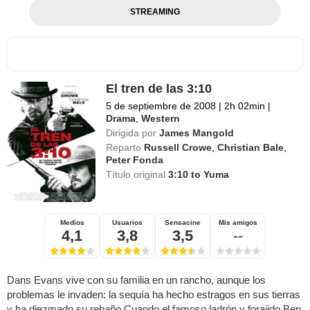
STREAMING
El tren de las 3:10
5 de septiembre de 2008
|
2h 02min
|
Drama
,
Western
Dirigida por
James Mangold
Reparto
Russell Crowe
,
Christian Bale
,
Peter Fonda
Título original
3:10 to Yuma
Medios
Usuarios
Sensacine
Mis amigos
4,1
3,8
3,5
--
Dans Evans vive con su familia en un rancho, aunque los
problemas le invaden: la sequía ha hecho estragos en sus tierras
y ha diezmado su rebaño.Cuando el famoso ladrón y forajido Ben