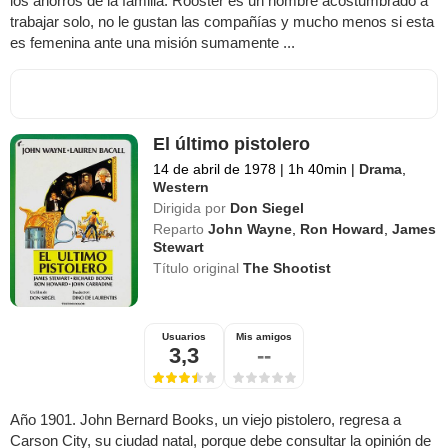
los ahorros de la familia. Rooster es un hombre acostumbrado a
trabajar solo, no le gustan las compañías y mucho menos si esta
es femenina ante una misión sumamente ...
El último pistolero
14 de abril de 1978
|
1h 40min
|
Drama
,
Western
Dirigida por
Don Siegel
Reparto
John Wayne
,
Ron Howard
,
James
Stewart
Título original
The Shootist
Usuarios
Mis amigos
3,3
--
Año 1901. John Bernard Books, un viejo pistolero, regresa a
Carson City, su ciudad natal, porque debe consultar la opinión de