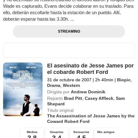
Wade es capturado, Evans decide colaborar en su traslado. Para
ello, deberán escoltarle hasta la estación de un pueblo. Allí,
deberán esperar hasta las 3.30h. ...
STREAMING
El asesinato de Jesse James por
el cobarde Robert Ford
31 de octubre de 2007
|
2h 40min
|
Biopic
,
Drama
,
Western
Dirigida por
Andrew Dominik
Reparto
Brad Pitt
,
Casey Affleck
,
Sam
Shepard
Título original
The Assassination of Jesse James by the
Coward Robert Ford
Medios
Usuarios
Sensacine
Mis amigos
3,8
3,4
4,5
--