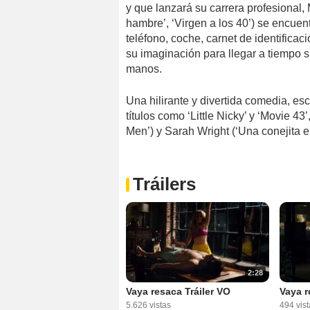
y que lanzará su carrera profesional,
hambre’, ‘Virgen a los 40’) se encuent
teléfono, coche, carnet de identificac
su imaginación para llegar a tiempo s
manos.
Una hilirante y divertida comedia, escr
títulos como ‘Little Nicky’ y ‘Movie 4
Men’) y Sarah Wright (‘Una conejita e
Tráilers
2:28
Vaya resaca Tráiler VO
Vaya r
5.626 vistas
494 vist