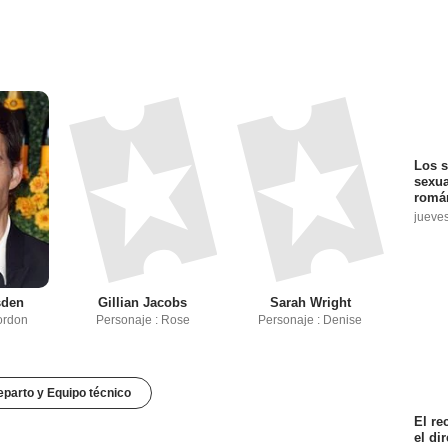
Los s
sexua
román
jueve
sden
Gillian Jacobs
Sarah Wright
ordon
Personaje : Rose
Personaje : Denise
parto y Equipo técnico
El re
el di