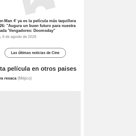
er-Man 4' ya es la película más taquillera
26: "Augura un buen futuro para nuestra
rada 'Vengadores: Doomsday"
s, 6 de agosto de 2026
Las últimas noticias de Cine
ta película en otros paises
ya resaca
(Méjico)