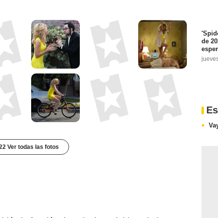
'Spid
de 20
5 Crítica de usuarios
espe
jueve
Es
Va