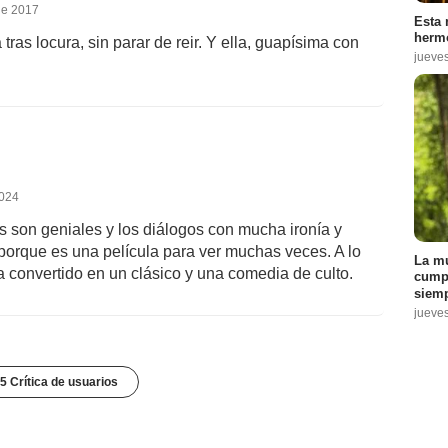
Esta 
hermo
jueve
de 2017
 tras locura, sin parar de reir. Y ella, guapísima con
La mu
cumpl
siemp
jueve
ones
2024
 son geniales y los diálogos con mucha ironía y
porque es una película para ver muchas veces. A lo
 convertido en un clásico y una comedia de culto.