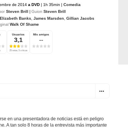
iembre de 2014
a DVD
|
1h 35min
|
Comedia
por
Steven Brill
Guion
Steven Brill
|
Elizabeth Banks
,
James Marsden
,
Gillian Jacobs
iginal
Walk Of Shame
s
Usuarios
Mis amigos
3,1
--
s
25 notas, 5 críticas
rse en una presentadora de noticias está en peligro
. A tan solo 8 horas de la entrevista más importante