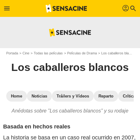
profil
menu
search
Portada
Cine
Todas las películas
Películas de Drama
Los caballeros blancos
Los caballeros blancos
Home
Noticias
Tráilers y Vídeos
Reparto
Críticas
Anédotas sobre "Los caballeros blancos" y su rodaje
Basada en hechos reales
La historia se basa en un caso real ocurrido en 2007,