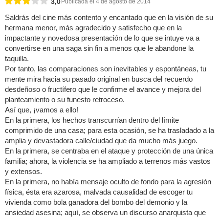
3,0
Publicada el 4 de agosto de 2014
Saldrás del cine más contento y encantado que en la visión de su
hermana menor, más agradecido y satisfecho que en la
impactante y novedosa presentación de lo que se intuye va a
convertirse en una saga sin fin a menos que le abandone la
taquilla.
Por tanto, las comparaciones son inevitables y espontáneas, tu
mente mira hacia su pasado original en busca del recuerdo
desdeñoso o fructífero que le confirme el avance y mejora del
planteamiento o su funesto retroceso.
Así que, ¡vamos a ello!
En la primera, los hechos transcurrían dentro del límite
comprimido de una casa; para esta ocasión, se ha trasladado a la
amplia y devastadora calle/ciudad que da mucho más juego.
En la primera, se centraba en el ataque y protección de una única
familia; ahora, la violencia se ha ampliado a terrenos más vastos
y extensos.
En la primera, no había mensaje oculto de fondo para la agresión
física, ésta era azarosa, malvada causalidad de escoger tu
vivienda como bola ganadora del bombo del demonio y la
ansiedad asesina; aquí, se observa un discurso anarquista que