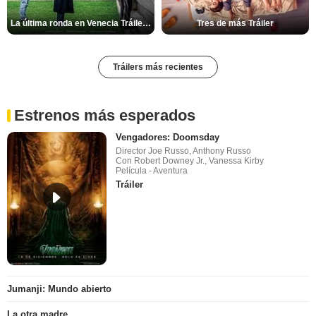
La última ronda en Venecia Tráiler VOSE
Tres de más Tráiler
Tráilers más recientes
Estrenos más esperados
Vengadores: Doomsday
Director Joe Russo, Anthony Russo
Con Robert Downey Jr., Vanessa Kirby
Película - Aventura
Tráiler
Jumanji: Mundo abierto
La otra madre