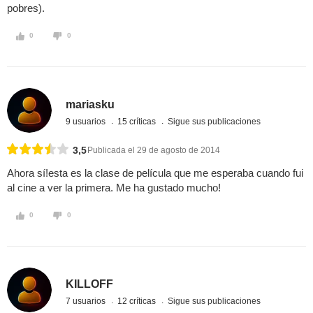
pobres).
0
0
mariasku
9 usuarios
15 críticas
Sigue sus publicaciones
3,5
Publicada el 29 de agosto de 2014
Ahora sí!esta es la clase de película que me esperaba cuando fui
al cine a ver la primera. Me ha gustado mucho!
0
0
KILLOFF
7 usuarios
12 críticas
Sigue sus publicaciones