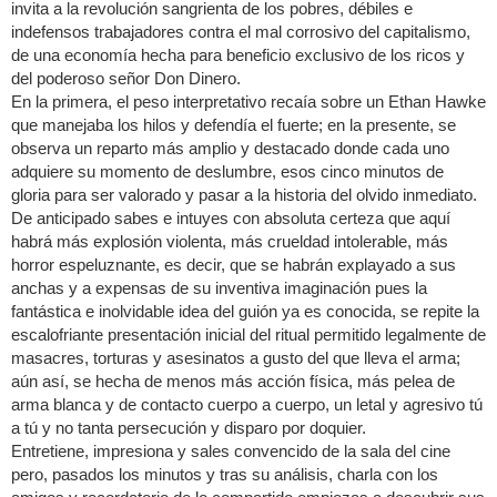
invita a la revolución sangrienta de los pobres, débiles e
indefensos trabajadores contra el mal corrosivo del capitalismo,
de una economía hecha para beneficio exclusivo de los ricos y
del poderoso señor Don Dinero.
En la primera, el peso interpretativo recaía sobre un Ethan Hawke
que manejaba los hilos y defendía el fuerte; en la presente, se
observa un reparto más amplio y destacado donde cada uno
adquiere su momento de deslumbre, esos cinco minutos de
gloria para ser valorado y pasar a la historia del olvido inmediato.
De anticipado sabes e intuyes con absoluta certeza que aquí
habrá más explosión violenta, más crueldad intolerable, más
horror espeluznante, es decir, que se habrán explayado a sus
anchas y a expensas de su inventiva imaginación pues la
fantástica e inolvidable idea del guión ya es conocida, se repite la
escalofriante presentación inicial del ritual permitido legalmente de
masacres, torturas y asesinatos a gusto del que lleva el arma;
aún así, se hecha de menos más acción física, más pelea de
arma blanca y de contacto cuerpo a cuerpo, un letal y agresivo tú
a tú y no tanta persecución y disparo por doquier.
Entretiene, impresiona y sales convencido de la sala del cine
pero, pasados los minutos y tras su análisis, charla con los