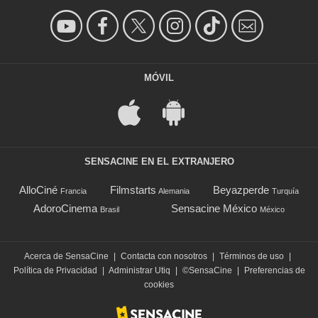
MÓVIL
SENSACINE EN EL EXTRANJERO
AlloCiné
Filmstarts
Beyazperde
Francia
Alemania
Turquía
AdoroCinema
Sensacine México
Brasil
México
Acerca de SensaCine
|
Contacta con nosotros
|
Términos de uso
|
Política de Privacidad
|
Administrar Utiq
|
©SensaCine
|
Preferencias de
cookies