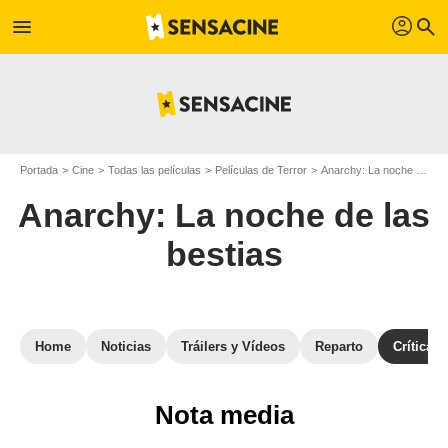
profil
menu
search
Portada
Cine
Todas las películas
Películas de Terror
Anarchy: La noche de las bestias
Anarchy: La noche de las
bestias
Home
Noticias
Tráilers y Vídeos
Reparto
Críticas
Nota media