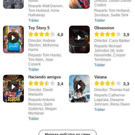
Nolan
Director: Destin Daniel
Cretton
Reparto Matt Damon,
Tom Holland, Anne
Reparto Tom Holland,
Hathaway
Zendaya, Sadie Sink
Tráiler
Tráiler
Toy Story 5
Obsession
4,0
3,9
Director: Andrew
Director: Curry Barker
Stanton, McKenna
Reparto Michael
Harris
Johnston (II), Inde
Reparto Tom Hanks,
Navarrette, Cooper
Tim Allen, Joan
Tomlinson
Cusack
Tráiler
Tráiler
Haciendo amigos
Vaiana
3,4
3,3
Director: David
Director: Thomas Kail
Marqués
Reparto Catherine
Reparto Antonio
Laga'aia, Dwayne
Resines, Quim
Johnson, Rena Owen
Gutiérrez, Megan
Tráiler
Montaner
Tráiler
Mejores películas en cines