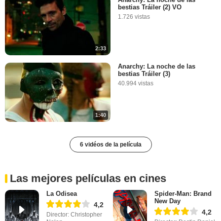
bestias Tráiler (2) VO
1.726 vistas
2:33
Anarchy: La noche de las
bestias Tráiler (3)
40.994 vistas
1:40
6 vidéos de la película
Las mejores películas en cines
La Odisea
Spider-Man: Brand
New Day
4,2
4,2
Director: Christopher