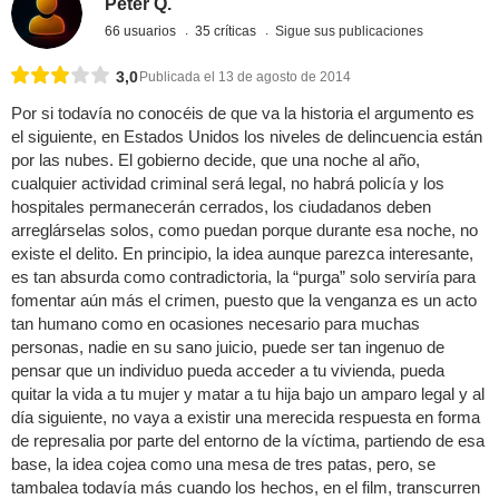
Peter Q.
66 usuarios
35 críticas
Sigue sus publicaciones
3,0
Publicada el 13 de agosto de 2014
Por si todavía no conocéis de que va la historia el argumento es
el siguiente, en Estados Unidos los niveles de delincuencia están
por las nubes. El gobierno decide, que una noche al año,
cualquier actividad criminal será legal, no habrá policía y los
hospitales permanecerán cerrados, los ciudadanos deben
arreglárselas solos, como puedan porque durante esa noche, no
existe el delito. En principio, la idea aunque parezca interesante,
es tan absurda como contradictoria, la “purga” solo serviría para
fomentar aún más el crimen, puesto que la venganza es un acto
tan humano como en ocasiones necesario para muchas
personas, nadie en su sano juicio, puede ser tan ingenuo de
pensar que un individuo pueda acceder a tu vivienda, pueda
quitar la vida a tu mujer y matar a tu hija bajo un amparo legal y al
día siguiente, no vaya a existir una merecida respuesta en forma
de represalia por parte del entorno de la víctima, partiendo de esa
base, la idea cojea como una mesa de tres patas, pero, se
tambalea todavía más cuando los hechos, en el film, transcurren