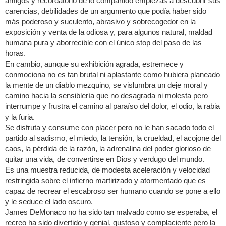
amigos y recordatorio de lo compartido empiezas a descubrir sus
carencias, debilidades de un argumento que podía haber sido
más poderoso y suculento, abrasivo y sobrecogedor en la
exposición y venta de la odiosa y, para algunos natural, maldad
humana pura y aborrecible con el único stop del paso de las
horas.
En cambio, aunque su exhibición agrada, estremece y
conmociona no es tan brutal ni aplastante como hubiera planeado
la mente de un diablo mezquino, se vislumbra un deje moral y
camino hacia la sensiblería que no desagrada ni molesta pero
interrumpe y frustra el camino al paraíso del dolor, el odio, la rabia
y la furia.
Se disfruta y consume con placer pero no le han sacado todo el
partido al sadismo, el miedo, la tensión, la crueldad, el acojone del
caos, la pérdida de la razón, la adrenalina del poder glorioso de
quitar una vida, de convertirse en Dios y verdugo del mundo.
Es una muestra reducida, de modesta aceleración y velocidad
restringida sobre el infierno martirizado y atormentado que es
capaz de recrear el escabroso ser humano cuando se pone a ello
y le seduce el lado oscuro.
James DeMonaco no ha sido tan malvado como se esperaba, el
recreo ha sido divertido y genial, gustoso y complaciente pero la