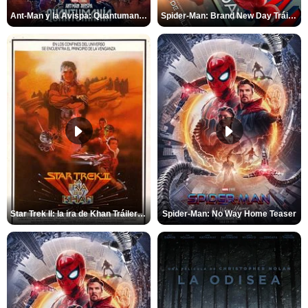
Ant-Man y la Avispa: Quantumanía Tráiler (2)
Spider-Man: Brand New Day Tráiler (3)
Star Trek II: la ira de Khan Tráiler VO
Spider-Man: No Way Home Teaser