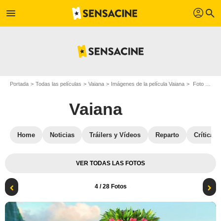
profil
menu
search
Portada
Todas las películas
Vaiana
Imágenes de la película Vaiana
Foto de la película Vaiana - Foto 4
Vaiana
Home
Noticias
Tráilers y Vídeos
Reparto
Críticas
VER TODAS LAS FOTOS
4
/ 28 Fotos