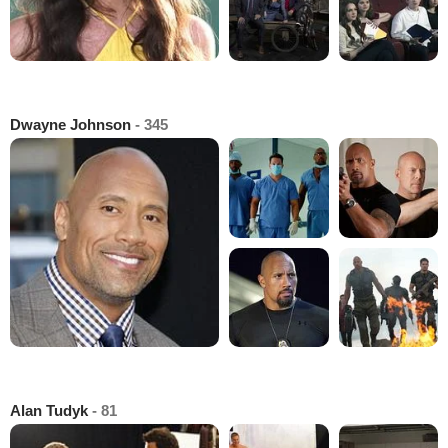
Dwayne Johnson
- 345
Alan Tudyk
- 81