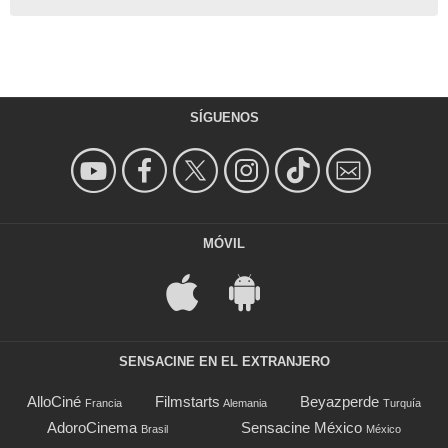
SÍGUENOS
MÓVIL
SENSACINE EN EL EXTRANJERO
AlloCiné
Filmstarts
Beyazperde
Francia
Alemania
Turquía
AdoroCinema
Sensacine México
Brasil
México