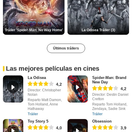
Tráiler 'Spider-Man: No Way Home'
La Odisea Tráiler (3)
Últimos tráilers
Las mejores películas en cines
La Odisea
Spider-Man: Brand
New Day
4,2
4,2
Director: Christopher
Nolan
Director: Destin Daniel
Cretton
Reparto Matt Damon,
Tom Holland, Anne
Reparto Tom Holland,
Hathaway
Zendaya, Sadie Sink
Tráiler
Tráiler
Toy Story 5
Obsession
4,0
3,9