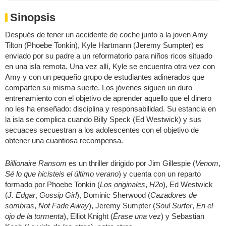
Sinopsis
Después de tener un accidente de coche junto a la joven Amy
Tilton (Phoebe Tonkin), Kyle Hartmann (Jeremy Sumpter) es
enviado por su padre a un reformatorio para niños ricos situado
en una isla remota. Una vez allí, Kyle se encuentra otra vez con
Amy y con un pequeño grupo de estudiantes adinerados que
comparten su misma suerte. Los jóvenes siguen un duro
entrenamiento con el objetivo de aprender aquello que el dinero
no les ha enseñado: disciplina y responsabilidad. Su estancia en
la isla se complica cuando Billy Speck (Ed Westwick) y sus
secuaces secuestran a los adolescentes con el objetivo de
obtener una cuantiosa recompensa.
Billionaire Ransom
es un thriller dirigido por Jim Gillespie (
Venom
,
Sé lo que hicisteis el último verano
) y cuenta con un reparto
formado por Phoebe Tonkin (
Los originales
,
H2o
), Ed Westwick
(
J. Edgar
,
Gossip Girl
), Dominic Sherwood (
Cazadores de
sombras
,
Not Fade Away
), Jeremy Sumpter (
Soul Surfer
,
En el
ojo de la tormenta
), Elliot Knight (
Érase una vez
) y Sebastian