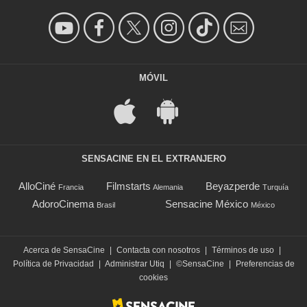
MÓVIL
SENSACINE EN EL EXTRANJERO
AlloCiné
Filmstarts
Beyazperde
Francia
Alemania
Turquía
AdoroCinema
Sensacine México
Brasil
México
Acerca de SensaCine
|
Contacta con nosotros
|
Términos de uso
|
Política de Privacidad
|
Administrar Utiq
|
©SensaCine
|
Preferencias de
cookies