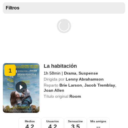
Mejores películas para niños
Filtros
La habitación
1
1h 58min
|
Drama
,
Suspense
Dirigida por
Lenny Abrahamson
Reparto
Brie Larson
,
Jacob Tremblay
,
Joan Allen
Título original
Room
Medios
Usuarios
Sensacine
Mis amigos
4,2
4,2
3,5
--