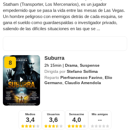
Statham (Transporter, Los Mercenarios), es un jugador
empedernido que se pasa la vida entre las mesas de Las Vegas.
Un hombre peligroso con enemigos detrás de cada esquina, se
gana el sueldo como guardaespaldas o investigador privado,
saliendo de las difíciles situaciones en las que se ...
Suburra
8
2h 15min
|
Drama
,
Suspense
Dirigida por
Stefano Sollima
Reparto
Pierfrancesco Favino
,
Elio
Germano
,
Claudio Amendola
Medios
Usuarios
Sensacine
Mis amigos
3,4
3,6
4,0
--