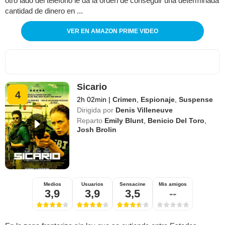
otro lado del teléfono le da la orden de conseguir una determinada
cantidad de dinero en ...
VER EN AMAZON PRIME VIDEO
Sicario
4
2h 02min
|
Crimen
,
Espionaje
,
Suspense
Dirigida por
Denis Villeneuve
Reparto
Emily Blunt
,
Benicio Del Toro
,
Josh Brolin
Medios
Usuarios
Sensacine
Mis amigos
3,9
3,9
3,5
--