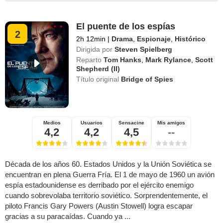
El puente de los espías
2
2h 12min
|
Drama
,
Espionaje
,
Histórico
Dirigida por
Steven Spielberg
Reparto
Tom Hanks
,
Mark Rylance
,
Scott
Shepherd (II)
Título original
Bridge of Spies
Medios
Usuarios
Sensacine
Mis amigos
4,2
4,2
4,5
--
Década de los años 60. Estados Unidos y la Unión Soviética se
encuentran en plena Guerra Fría. El 1 de mayo de 1960 un avión
espía estadounidense es derribado por el ejército enemigo
cuando sobrevolaba territorio soviético. Sorprendentemente, el
piloto Francis Gary Powers (Austin Stowell) logra escapar
gracias a su paracaídas. Cuando ya ...