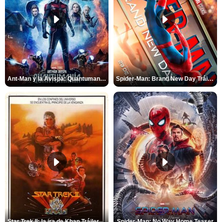
Ant-Man y la Avispa: Quantumanía Tráiler (2)
Spider-Man: Brand New Day Tráiler (3)
Star Trek II: la ira de Khan Tráiler VO
Spider-Man: No Way Home Teaser