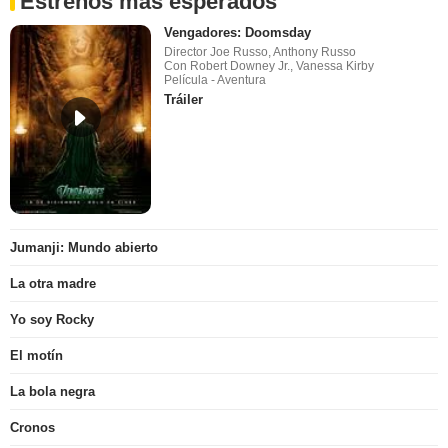
Estrenos más esperados
Vengadores: Doomsday
Director Joe Russo, Anthony Russo
Con Robert Downey Jr., Vanessa Kirby
Película - Aventura
Tráiler
Jumanji: Mundo abierto
La otra madre
Yo soy Rocky
El motín
La bola negra
Cronos