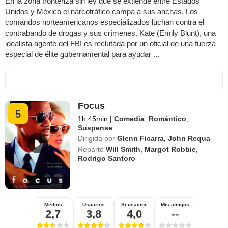
En la zona fronteriza sin ley que se extiende entre Estados
Unidos y México el narcotráfico campa a sus anchas. Los
comandos norteamericanos especializados luchan contra el
contrabando de drogas y sus crímenes. Kate (Emily Blunt), una
idealista agente del FBI es reclutada por un oficial de una fuerza
especial de élite gubernamental para ayudar ...
Focus
5
1h 45min
|
Comedia
,
Romántico
,
Suspense
Dirigida por
Glenn Ficarra
,
John Requa
Reparto
Will Smith
,
Margot Robbie
,
Rodrigo Santoro
Medios
Usuarios
Sensacine
Mis amigos
2,7
3,8
4,0
--