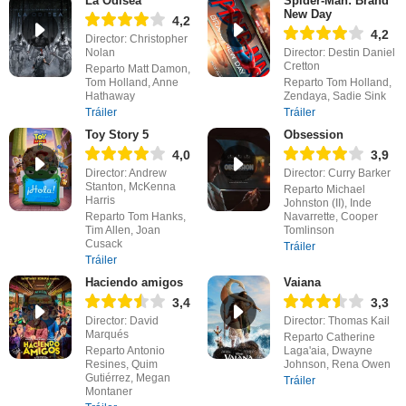
La Odisea
Spider-Man: Brand
New Day
4,2
4,2
Director: Christopher
Nolan
Director: Destin Daniel
Cretton
Reparto Matt Damon,
Tom Holland, Anne
Reparto Tom Holland,
Hathaway
Zendaya, Sadie Sink
Tráiler
Tráiler
Toy Story 5
Obsession
4,0
3,9
Director: Andrew
Director: Curry Barker
Stanton, McKenna
Reparto Michael
Harris
Johnston (II), Inde
Reparto Tom Hanks,
Navarrette, Cooper
Tim Allen, Joan
Tomlinson
Cusack
Tráiler
Tráiler
Haciendo amigos
Vaiana
3,4
3,3
Director: David
Director: Thomas Kail
Marqués
Reparto Catherine
Reparto Antonio
Laga'aia, Dwayne
Resines, Quim
Johnson, Rena Owen
Gutiérrez, Megan
Tráiler
Montaner