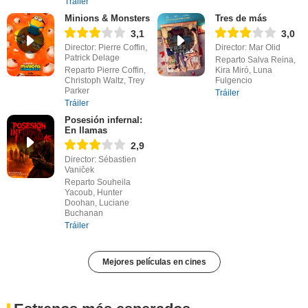
Tráiler
Minions & Monsters
Tres de más
3,1
3,0
Director: Pierre Coffin,
Director: Mar Olid
Patrick Delage
Reparto Salva Reina,
Reparto Pierre Coffin,
Kira Miró, Luna
Christoph Waltz, Trey
Fulgencio
Parker
Tráiler
Tráiler
Posesión infernal:
En llamas
2,9
Director: Sébastien
Vaniček
Reparto Souheila
Yacoub, Hunter
Doohan, Luciane
Buchanan
Tráiler
Mejores películas en cines