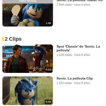
VÍDEO ACTUAL
2.944 vistas
-
hace 6 años
1:08
2 Clips
Spot 'Classic' de 'Sonic. La
película'
1.039 vistas
-
hace 6 años
0:15
Sonic. La película Clip
1.363 vistas
-
hace 6 años
0:59