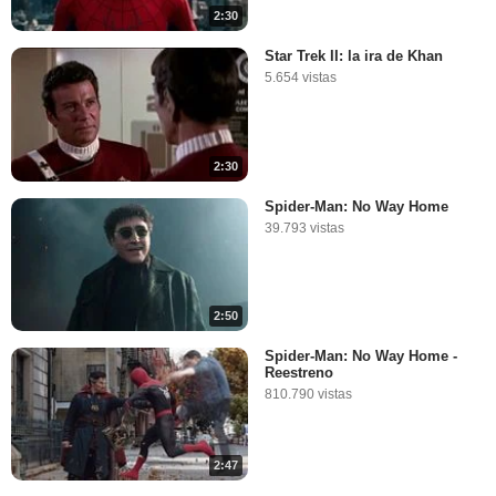
2:30
Star Trek II: la ira de Khan
5.654 vistas
2:30
Spider-Man: No Way Home
39.793 vistas
2:50
Spider-Man: No Way Home -
Reestreno
810.790 vistas
2:47