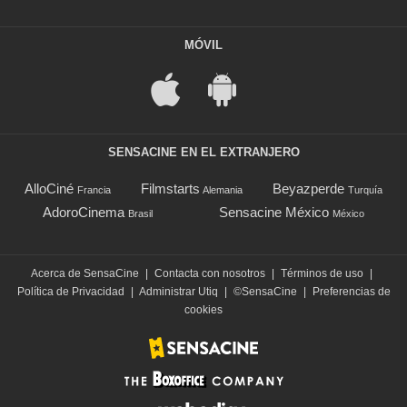
MÓVIL
SENSACINE EN EL EXTRANJERO
AlloCiné
Filmstarts
Beyazperde
Francia
Alemania
Turquía
AdoroCinema
Sensacine México
Brasil
México
Acerca de SensaCine
|
Contacta con nosotros
|
Términos de uso
|
Política de Privacidad
|
Administrar Utiq
|
©SensaCine
|
Preferencias de
cookies