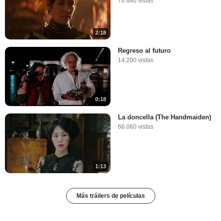
76.880 vistas
2:18
Regreso al futuro
14.200 vistas
0:18
La doncella (The Handmaiden)
66.060 vistas
1:13
Más tráilers de películas