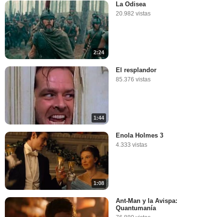
La Odisea
20.982 vistas
2:24
El resplandor
85.376 vistas
1:44
Enola Holmes 3
4.333 vistas
1:08
Ant-Man y la Avispa:
Quantumanía