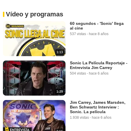
Vídeo y programas
60 segundos - 'Sonic' llega
al cine
537 vistas
-
hace 8 años
1:13
Sonic La Película Reportaje -
Entrevista Jim Carrey
504 vistas
-
hace 6 años
1:29
Jim Carrey, James Marsden,
Ben Schwartz Interview :
Sonic. La película
1.938 vistas
-
hace 6 años