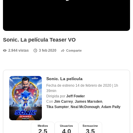
Sonic. La película Teaser VO
2.944 vistas
3 feb 2020
Comparte
Sonic. La película
Fecha de estreno
14 de febrero de 2020
|
1h
39min
Dirigida por
Jeff Fowler
Con
Jim Carrey
,
James Marsden
,
Tika Sumpter
,
Neal McDonough
,
Adam Pally
Medios
Usuarios
Sensacine
2,5
4,0
3,5