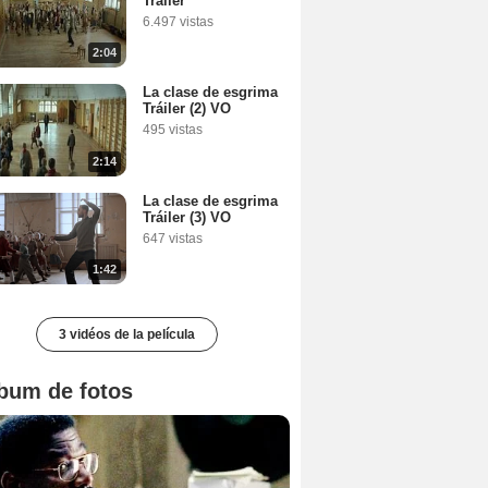
Tráiler
6.497 vistas
2:04
La clase de esgrima
Tráiler (2) VO
495 vistas
2:14
La clase de esgrima
Tráiler (3) VO
647 vistas
1:42
3 vidéos de la película
bum de fotos