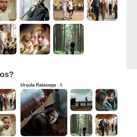
tos?
Ursula Ratasepp
- 6