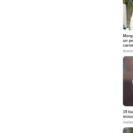
Morga
un pe
carre
domin
19 bu
minut
martes