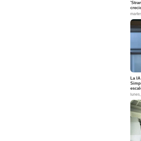
'Stra
creci
marte
La IA
Simps
escal
lunes,