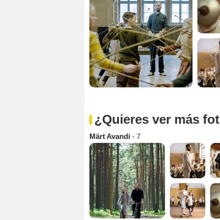
¿Quieres ver más fo
Märt Avandi
- 7