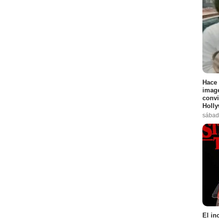
Hace 
image
convi
Holl
sábad
El in