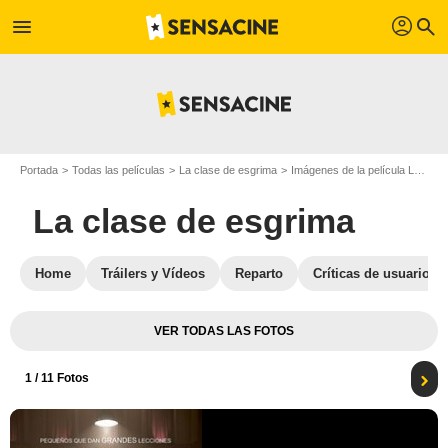
profil
menu
search
Portada
Todas las películas
La clase de esgrima
Imágenes de la película La clase de esgrima
La clase de esgrima
Home
Tráilers y Vídeos
Reparto
Críticas de usuarios
VER TODAS LAS FOTOS
1
/ 11 Fotos