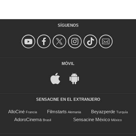
SÍGUENOS
MÓVIL
SENSACINE EN EL EXTRANJERO
AlloCiné
Filmstarts
Beyazperde
Francia
Alemania
Turquía
AdoroCinema
Sensacine México
Brasil
México