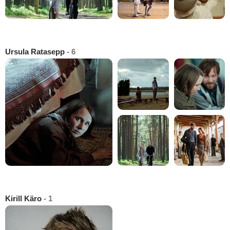
Ursula Ratasepp
- 6
Kirill Käro
- 1