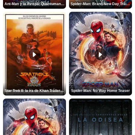
Ant-Man y la Avispa: Quantumanía Tráiler (2)
Spider-Man: Brand New Day Tráiler (3)
Star Trek II: la ira de Khan Tráiler VO
Spider-Man: No Way Home Teaser