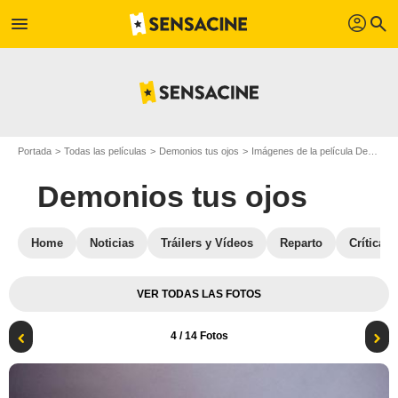
profil
menu
search
Portada
Todas las películas
Demonios tus ojos
Imágenes de la película Demonios tus ojos
Demonios tus ojos
Home
Noticias
Tráilers y Vídeos
Reparto
Críticas
VER TODAS LAS FOTOS
4
/ 14 Fotos