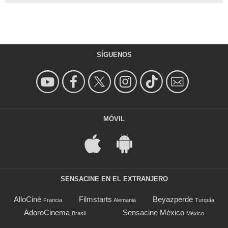
SÍGUENOS
MÓVIL
SENSACINE EN EL EXTRANJERO
AlloCiné
Filmstarts
Beyazperde
Francia
Alemania
Turquía
AdoroCinema
Sensacine México
Brasil
México