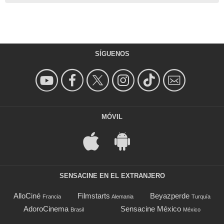
SÍGUENOS
MÓVIL
SENSACINE EN EL EXTRANJERO
AlloCiné
Filmstarts
Beyazperde
Francia
Alemania
Turquía
AdoroCinema
Sensacine México
Brasil
México