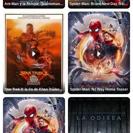
Ant-Man y la Avispa: Quantumanía Tráiler (2)
Spider-Man: Brand New Day Tráiler (3)
Star Trek II: la ira de Khan Tráiler VO
Spider-Man: No Way Home Teaser