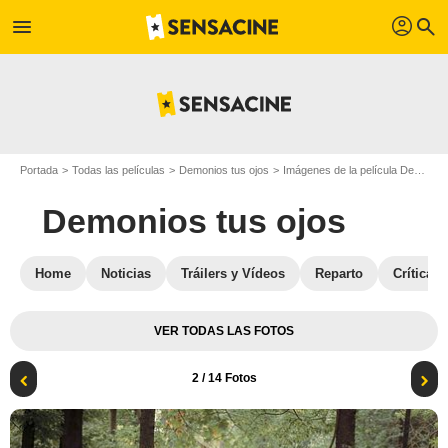
profil
menu
search
Portada
Todas las películas
Demonios tus ojos
Imágenes de la película Demonios tus ojos
Demonios tus ojos
Home
Noticias
Tráilers y Vídeos
Reparto
Críticas
VER TODAS LAS FOTOS
2
/ 14 Fotos