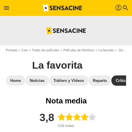
profil
menu
search
Portada
Cine
Todas las películas
Películas de Histórico
La favorita
Opiniones sobre La favorita
La favorita
Home
Noticias
Tráilers y Vídeos
Reparto
Críticas
Nota media
3,8
516 notas