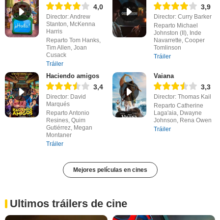
4,0
3,9
Director: Andrew
Director: Curry Barker
Stanton, McKenna
Reparto Michael
Harris
Johnston (II), Inde
Reparto Tom Hanks,
Navarrette, Cooper
Tim Allen, Joan
Tomlinson
Cusack
Tráiler
Tráiler
Haciendo amigos
Vaiana
3,4
3,3
Director: David
Director: Thomas Kail
Marqués
Reparto Catherine
Reparto Antonio
Laga'aia, Dwayne
Resines, Quim
Johnson, Rena Owen
Gutiérrez, Megan
Tráiler
Montaner
Tráiler
Mejores películas en cines
Ultimos tráilers de cine