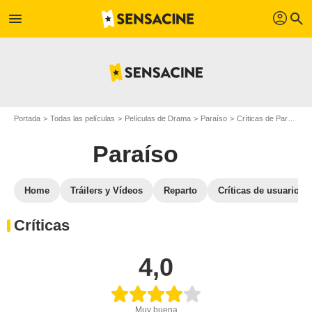
profil
menu
search
Portada
Todas las películas
Películas de Drama
Paraíso
Críticas de Paraíso
Paraíso
Home
Tráilers y Vídeos
Reparto
Críticas de usuarios
Críticas
4,0
Muy buena