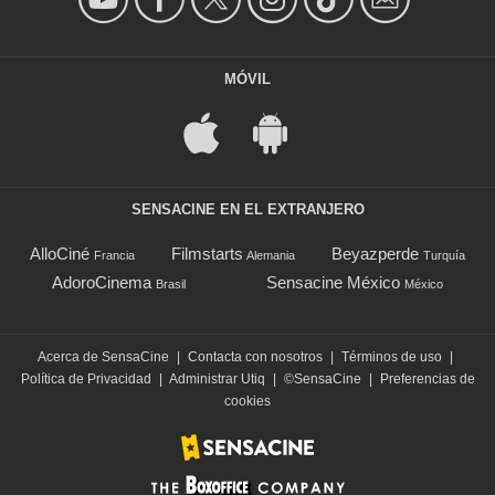
MÓVIL
SENSACINE EN EL EXTRANJERO
AlloCiné
Filmstarts
Beyazperde
Francia
Alemania
Turquía
AdoroCinema
Sensacine México
Brasil
México
Acerca de SensaCine
|
Contacta con nosotros
|
Términos de uso
|
Política de Privacidad
|
Administrar Utiq
|
©SensaCine
|
Preferencias de
cookies