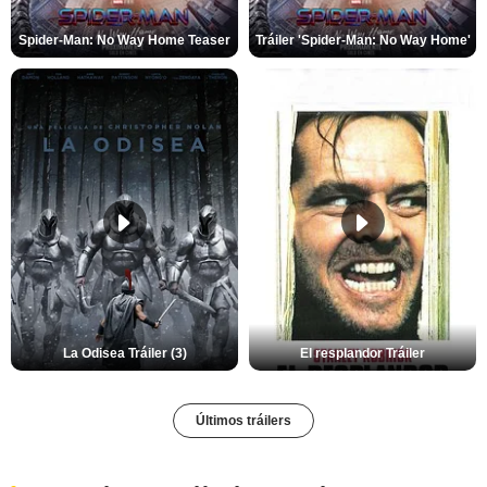
Spider-Man: No Way Home Teaser
Tráiler 'Spider-Man: No Way Home'
La Odisea Tráiler (3)
El resplandor Tráiler
Últimos tráilers