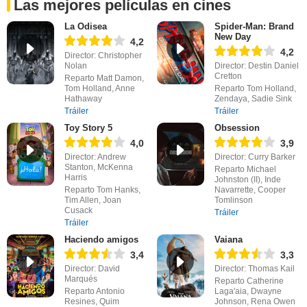
Las mejores películas en cines
La Odisea
Spider-Man: Brand
New Day
4,2
4,2
Director: Christopher
Nolan
Director: Destin Daniel
Cretton
Reparto Matt Damon,
Tom Holland, Anne
Reparto Tom Holland,
Hathaway
Zendaya, Sadie Sink
Tráiler
Tráiler
Toy Story 5
Obsession
4,0
3,9
Director: Andrew
Director: Curry Barker
Stanton, McKenna
Reparto Michael
Harris
Johnston (II), Inde
Reparto Tom Hanks,
Navarrette, Cooper
Tim Allen, Joan
Tomlinson
Cusack
Tráiler
Tráiler
Haciendo amigos
Vaiana
3,4
3,3
Director: David
Director: Thomas Kail
Marqués
Reparto Catherine
Reparto Antonio
Laga'aia, Dwayne
Resines, Quim
Johnson, Rena Owen