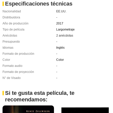
Especificaciones técnicas
Nacionalidad
EE.UU.
Distribuidora
-
Año de producción
2017
Tipo de película
Largometraje
Anécdotas
2 anécdotas
Presupuesto
-
Idiomas
Inglés
Formato de producción
-
Color
Color
Formato audio
-
Formato de proyección
-
N° de Visado
-
Si te gusta esta película, te
recomendamos: