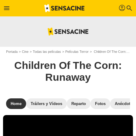
profil
menu
search
Portada
Cine
Todas las películas
Películas Terror
Children Of The Corn: Runaway
Children Of The Corn:
Runaway
Home
Tráilers y Vídeos
Reparto
Fotos
Anécdotas