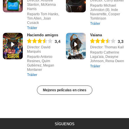
Director: Andrew
Director: Curry Barker
Stanton, McKenna
Reparto Michael
Harris
Johnston (II), Inde
Reparto Tom Hanks,
Navarrette, Cooper
Tim Allen, Joan
Tomlinson
Cusack
Tráiler
Tráiler
Haciendo amigos
Vaiana
3,4
3,3
Director: David
Director: Thomas Kail
Marqués
Reparto Catherine
Reparto Antonio
Laga'aia, Dwayne
Resines, Quim
Johnson, Rena Owen
Gutiérrez, Megan
Tráiler
Montaner
Tráiler
Mejores películas en cines
SÍGUENOS