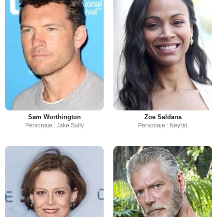
Sam Worthington
Zoe Saldana
Personaje : Jake Sully
Personaje : Ney'tiri