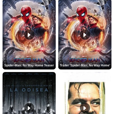
Spider-Man: No Way Home Teaser
Tráiler 'Spider-Man: No Way Home'