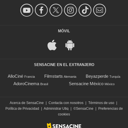
MÓVIL
SENSACINE EN EL EXTRANJERO
AlloCiné
Filmstarts
Beyazperde
Francia
Alemania
Turquía
AdoroCinema
Sensacine México
Brasil
México
Acerca de SensaCine
|
Contacta con nosotros
|
Términos de uso
|
Política de Privacidad
|
Administrar Utiq
|
©SensaCine
|
Preferencias de
cookies