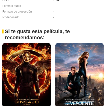
Color
Color
Formato audio
-
Formato de proyección
-
N° de Visado
-
Si te gusta esta película, te
recomendamos: