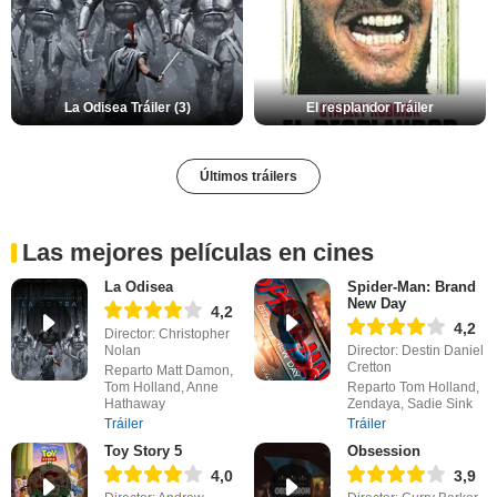
La Odisea Tráiler (3)
El resplandor Tráiler
Últimos tráilers
Las mejores películas en cines
La Odisea
Spider-Man: Brand
New Day
4,2
4,2
Director: Christopher
Nolan
Director: Destin Daniel
Cretton
Reparto Matt Damon,
Tom Holland, Anne
Reparto Tom Holland,
Hathaway
Zendaya, Sadie Sink
Tráiler
Tráiler
Toy Story 5
Obsession
4,0
3,9