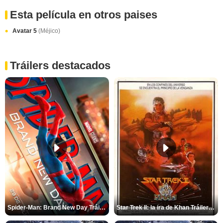
Esta película en otros paises
Avatar 5
(Méjico)
Tráilers destacados
Spider-Man: Brand New Day Tráiler (3)
Star Trek II: la ira de Khan Tráiler VO