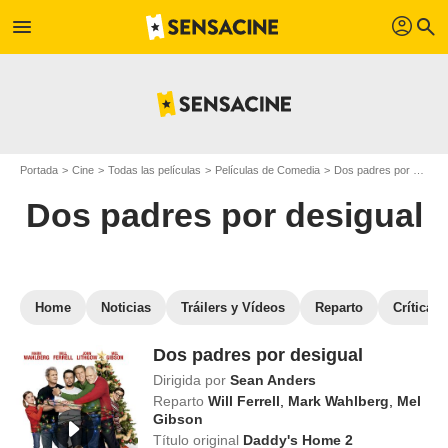
profil
menu
search
Portada
Cine
Todas las películas
Películas de Comedia
Dos padres por desigual
Dos padres por desigual
Home
Noticias
Tráilers y Vídeos
Reparto
Críticas
Dos padres por desigual
Dirigida por
Sean Anders
Reparto
Will Ferrell
,
Mark Wahlberg
,
Mel
Gibson
Título original
Daddy's Home 2