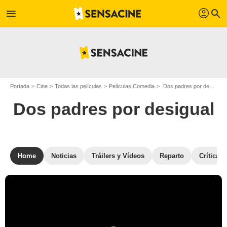
profil
menu
search
Portada
Cine
Todas las películas
Películas Comedia
Dos padres por desigual
Dos padres por desigual
Home
Noticias
Tráilers y Vídeos
Reparto
Críticas