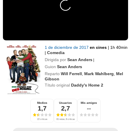
1 de diciembre de 2017
en cines
|
1h 40min
|
Comedia
Dirigida por
Sean Anders
|
Guion
Sean Anders
Reparto
Will Ferrell
,
Mark Wahlberg
,
Mel
Gibson
Título original
Daddy's Home 2
Medios
Usuarios
Mis amigos
1,7
2,7
--
22 críticas
81 notas, 8 críticas