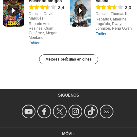
Haciendo amigos
Vaiana
3,4
3,3
Director: David
Director: Thomas Kail
Marqués
Reparto Catherine
Reparto Antonio
Laga'aia, Dwayne
Resines, Quim
Johnson, Rena Owen
Gutiérrez, Megan
Tráiler
Montaner
Tráiler
Mejores películas en cines
SÍGUENOS
MÓVIL