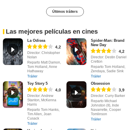
Últimos tráilers
Las mejores películas en cines
La Odisea
Spider-Man: Brand
New Day
4,2
4,2
Director: Christopher
Nolan
Director: Destin Daniel
Cretton
Reparto Matt Damon,
Tom Holland, Anne
Reparto Tom Holland,
Hathaway
Zendaya, Sadie Sink
Tráiler
Tráiler
Toy Story 5
Obsession
4,0
3,9
Director: Andrew
Director: Curry Barker
Stanton, McKenna
Reparto Michael
Harris
Johnston (II), Inde
Reparto Tom Hanks,
Navarrette, Cooper
Tim Allen, Joan
Tomlinson
Cusack
Tráiler
Tráiler