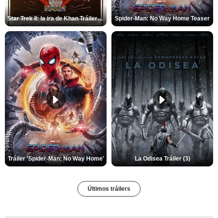
Star Trek II: la ira de Khan Tráiler VO
Spider-Man: No Way Home Teaser
Tráiler 'Spider-Man: No Way Home'
La Odisea Tráiler (3)
Últimos tráilers