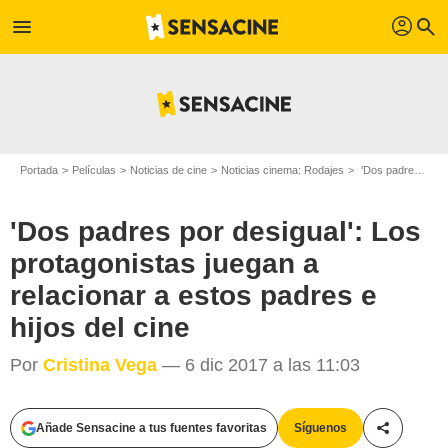
profil
menu
search
Portada
Películas
Noticias de cine
Noticias cinema: Rodajes
'Dos padres por desigual': Los protagonistas juegan a relacionar a estos padres e hijos del cine
'Dos padres por desigual': Los
protagonistas juegan a
relacionar a estos padres e
hijos del cine
Por
Cristina Vega
— 6 dic 2017 a las 11:03
Añade Sensacine a tus fuentes favoritas
Síguenos
Compartir