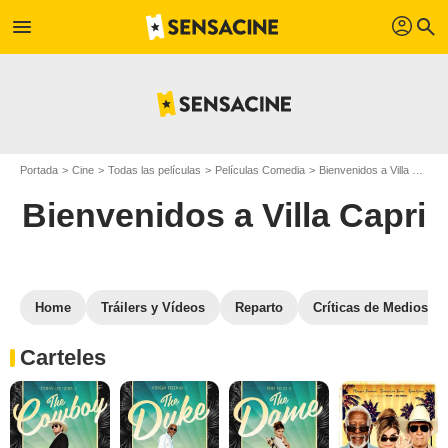
profil
menu
search
Portada
Cine
Todas las películas
Películas Comedia
Bienvenidos a Villa Capri
Bienvenidos a Villa Capri
Home
Tráilers y Vídeos
Reparto
Críticas de Medios
Carteles