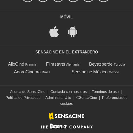
MÓVIL
SENSACINE EN EL EXTRANJERO
AlloCiné
Filmstarts
Beyazperde
Francia
Alemania
Turquía
AdoroCinema
Sensacine México
Brasil
México
Acerca de SensaCine
|
Contacta con nosotros
|
Términos de uso
|
Política de Privacidad
|
Administrar Utiq
|
©SensaCine
|
Preferencias de
cookies