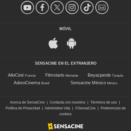
MÓVIL
SENSACINE EN EL EXTRANJERO
AlloCiné
Filmstarts
Beyazperde
Francia
Alemania
Turquía
AdoroCinema
Sensacine México
Brasil
México
Acerca de SensaCine
|
Contacta con nosotros
|
Términos de uso
|
Política de Privacidad
|
Administrar Utiq
|
©SensaCine
|
Preferencias de
cookies