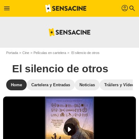
profil
menu
search
Portada
Cine
Películas en cartelera
El silencio de otros
El silencio de otros
Home
Cartelera y Entradas
Noticias
Tráilers y Vídeos