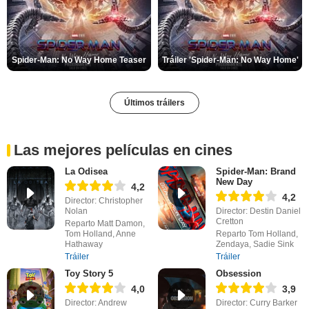
Spider-Man: No Way Home Teaser
Tráiler 'Spider-Man: No Way Home'
Últimos tráilers
Las mejores películas en cines
La Odisea
Spider-Man: Brand
New Day
4,2
4,2
Director: Christopher
Nolan
Director: Destin Daniel
Cretton
Reparto Matt Damon,
Tom Holland, Anne
Reparto Tom Holland,
Hathaway
Zendaya, Sadie Sink
Tráiler
Tráiler
Toy Story 5
Obsession
4,0
3,9
Director: Andrew
Director: Curry Barker