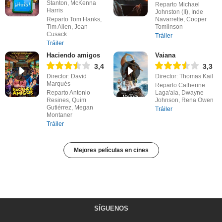
Stanton, McKenna
Reparto Michael
Harris
Johnston (II), Inde
Reparto Tom Hanks,
Navarrette, Cooper
Tim Allen, Joan
Tomlinson
Cusack
Tráiler
Tráiler
Haciendo amigos
Vaiana
3,4
3,3
Director: David
Director: Thomas Kail
Marqués
Reparto Catherine
Reparto Antonio
Laga'aia, Dwayne
Resines, Quim
Johnson, Rena Owen
Gutiérrez, Megan
Tráiler
Montaner
Tráiler
Mejores películas en cines
SÍGUENOS