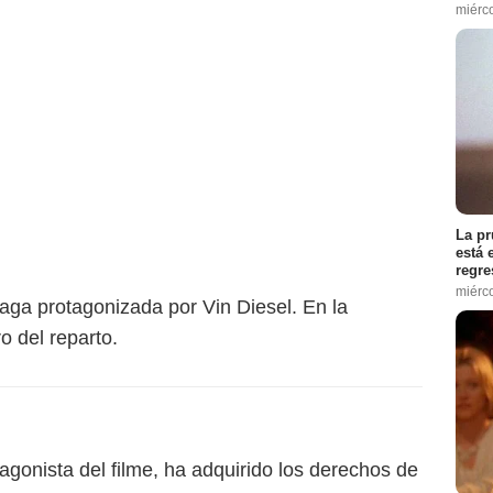
miérc
La pr
está 
regre
miérc
 saga protagonizada por Vin Diesel. En la
o del reparto.
agonista del filme, ha adquirido los derechos de