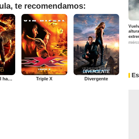
ícula, te recomendamos:
Vuelv
altur
extre
miérc
Es
Los juegos del hambre: Sinsajo - Parte 1
Triple X
Divergente