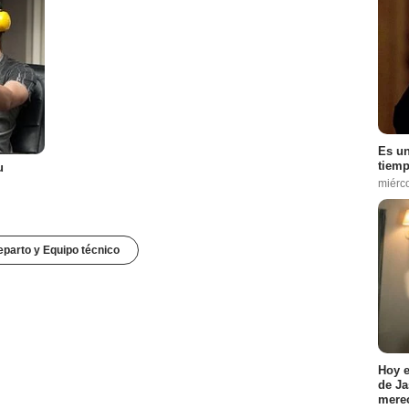
Es un
tiemp
u
miérc
parto y Equipo técnico
Hoy e
de Ja
merec