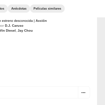
tos
Anécdotas
Películas similares
e estreno desconocida
|
Acción
por
D.J. Caruso
Vin Diesel
,
Jay Chou