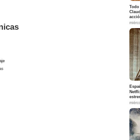
Todo 
Claud
acció
miérc
nicas
aje
as
Españ
Netfl
estre
miérc