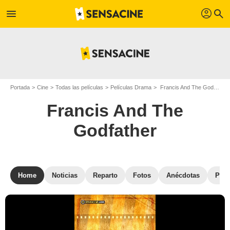
profil
menu
search
Portada
Cine
Todas las películas
Películas Drama
Francis And The Godfather
Francis And The
Godfather
Home
Noticias
Reparto
Fotos
Anécdotas
Pelí