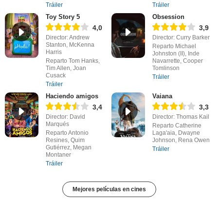
Tráiler
Tráiler
Toy Story 5
Obsession
4,0
3,9
Director: Andrew
Director: Curry Barker
Stanton, McKenna
Reparto Michael
Harris
Johnston (II), Inde
Reparto Tom Hanks,
Navarrette, Cooper
Tim Allen, Joan
Tomlinson
Cusack
Tráiler
Tráiler
Haciendo amigos
Vaiana
3,4
3,3
Director: David
Director: Thomas Kail
Marqués
Reparto Catherine
Reparto Antonio
Laga'aia, Dwayne
Resines, Quim
Johnson, Rena Owen
Gutiérrez, Megan
Tráiler
Montaner
Tráiler
Mejores películas en cines