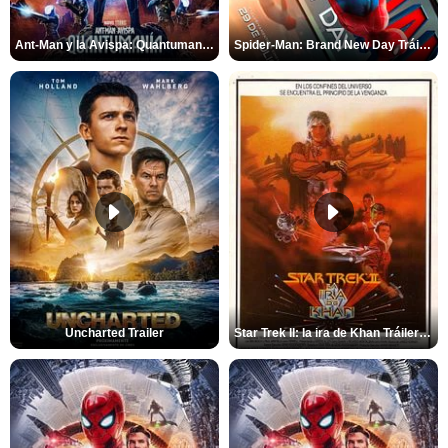
Ant-Man y la Avispa: Quantumanía Tráiler (2)
Spider-Man: Brand New Day Tráiler (3)
Uncharted Trailer
Star Trek II: la ira de Khan Tráiler VO