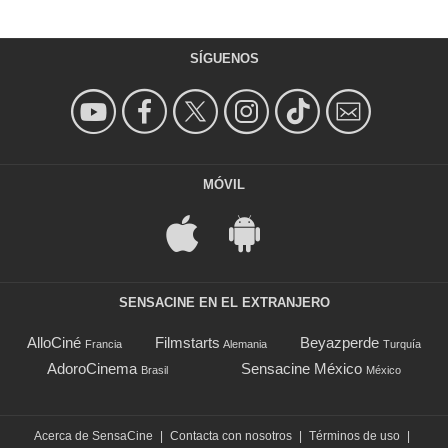
SÍGUENOS
MÓVIL
SENSACINE EN EL EXTRANJERO
AlloCiné
Filmstarts
Beyazperde
Francia
Alemania
Turquía
AdoroCinema
Sensacine México
Brasil
México
Acerca de SensaCine
|
Contacta con nosotros
|
Términos de uso
|