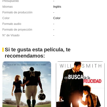
Presupuesto
-
Idiomas
Inglés
Formato de producción
-
Color
Color
Formato audio
-
Formato de proyección
-
N° de Visado
-
Si te gusta esta película, te
recomendamos: