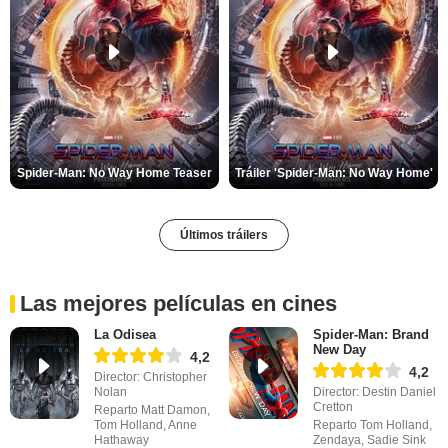
Spider-Man: No Way Home Teaser
Tráiler 'Spider-Man: No Way Home'
Últimos tráilers
Las mejores películas en cines
La Odisea
Spider-Man: Brand
New Day
4,2
4,2
Director: Christopher
Nolan
Director: Destin Daniel
Cretton
Reparto Matt Damon,
Tom Holland, Anne
Reparto Tom Holland,
Hathaway
Zendaya, Sadie Sink