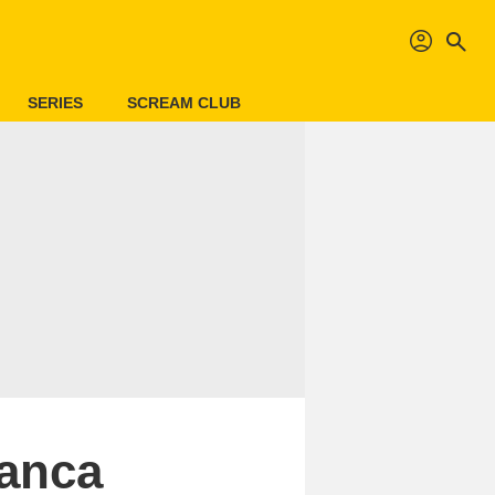
profil
search
SERIES
SCREAM CLUB
lanca