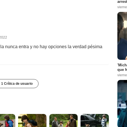
arres
vierne
 2022
 ella nunca entra y no hay opciones la verdad pésima
'Mich
que h
vierne
1 Crítica de usuario