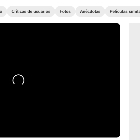
to
Críticas de usuarios
Fotos
Anécdotas
Películas simil