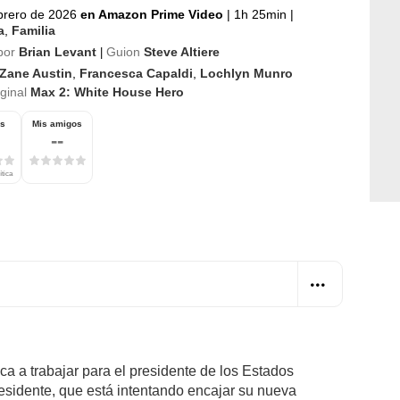
brero de 2026
en Amazon Prime Video
|
1h 25min
|
a
,
Familia
por
Brian Levant
Guion
Steve Altiere
|
Zane Austin
,
Francesca Capaldi
,
Lochlyn Munro
iginal
Max 2: White House Hero
os
Mis amigos
--
ítica
a a trabajar para el presidente de los Estados
presidente, que está intentando encajar su nueva