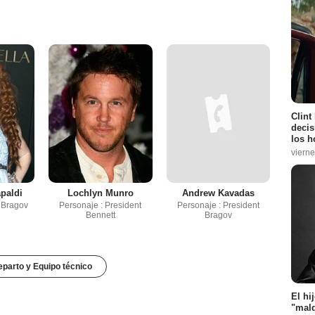
Clint
decis
los h
vierne
paldi
Lochlyn Munro
Andrew Kavadas
x Bragov
Personaje : President
Personaje : President
Bennett
Bragov
parto y Equipo técnico
El hi
"mald