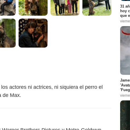
31 añ
hoy c
que e
vierne
James
'Avat
s actores ni actrices, ni siquiera el perro el
'Fueg
a de Max.
vierne
r Warner Brothers Pictures y Metro-Goldwyn