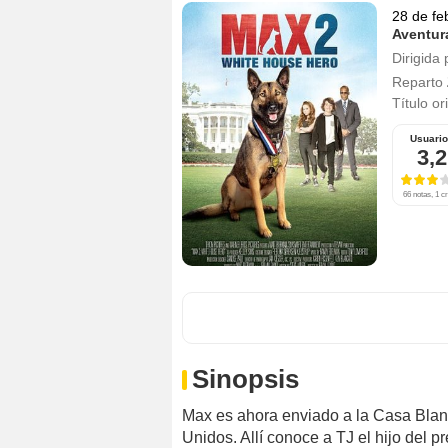
28 de fe
Aventur
Dirigida 
Reparto
Título or
Usuari
3,2
66 notas, 1 cr
Sinopsis
Max es ahora enviado a la Casa Blanc
Unidos. Allí conoce a TJ el hijo del 