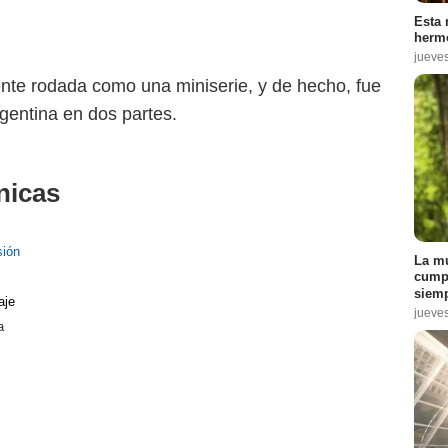
Esta 
hermo
jueve
ente rodada como una miniserie, y de hecho, fue
rgentina en dos partes.
nicas
ión
La mu
cumpl
siemp
aje
jueve
a