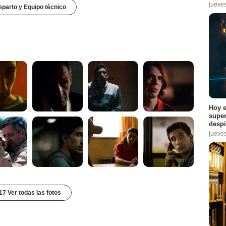
jueve
parto y Equipo técnico
Hoy e
super
despi
jueve
17 Ver todas las fotos