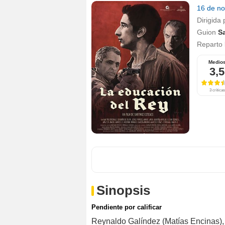
16 de n
Dirigida 
Guion
S
Reparto
Medio
3,5
3 críticas
Sinopsis
Pendiente por calificar
Reynaldo Galíndez (Matías Encinas),