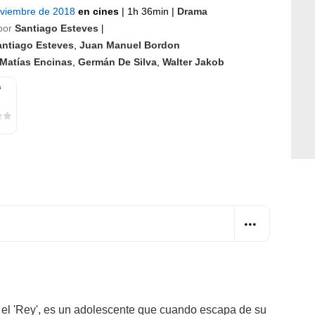
oviembre de 2018
en cines
|
1h 36min
|
Drama
por
Santiago Esteves
|
antiago Esteves
,
Juan Manuel Bordon
Matías Encinas
,
Germán De Silva
,
Walter Jakob
s
 el 'Rey', es un adolescente que cuando escapa de su