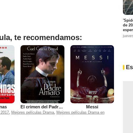
'Spid
de 20
espe
ícula, te recomendamos:
jueve
Es
nas
El crimen del Padre Amaro
Messi
 2017
,
Mejores películas Drama
,
Mejores películas Drama en