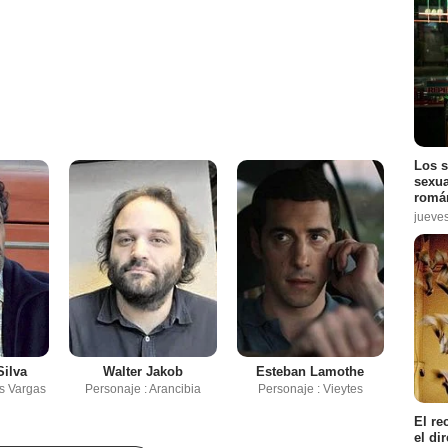
Los s
sexua
román
jueve
ilva
Walter Jakob
Esteban Lamothe
os Vargas
Personaje : Arancibia
Personaje : Vieytes
El re
el di