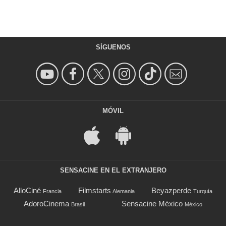
SÍGUENOS
MÓVIL
SENSACINE EN EL EXTRANJERO
AlloCiné
Filmstarts
Beyazperde
Francia
Alemania
Turquía
AdoroCinema
Sensacine México
Brasil
México