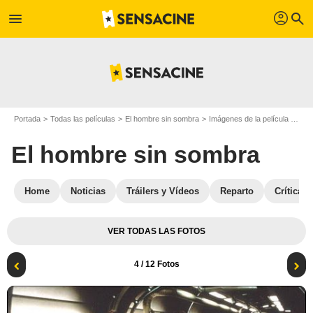
profil
menu
search
Portada
Todas las películas
El hombre sin sombra
Imágenes de la película El hombre sin sombra
El hombre sin sombra
Home
Noticias
Tráilers y Vídeos
Reparto
Críticas
VER TODAS LAS FOTOS
4
/ 12 Fotos