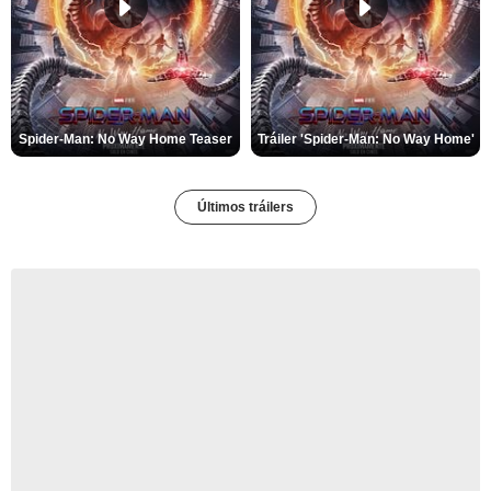
Spider-Man: No Way Home Teaser
Tráiler 'Spider-Man: No Way Home'
Últimos tráilers