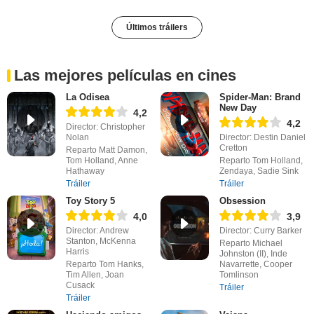
Últimos tráilers
Las mejores películas en cines
La Odisea
Spider-Man: Brand
New Day
4,2
4,2
Director: Christopher
Nolan
Director: Destin Daniel
Cretton
Reparto Matt Damon,
Tom Holland, Anne
Reparto Tom Holland,
Hathaway
Zendaya, Sadie Sink
Tráiler
Tráiler
Toy Story 5
Obsession
4,0
3,9
Director: Andrew
Director: Curry Barker
Stanton, McKenna
Reparto Michael
Harris
Johnston (II), Inde
Reparto Tom Hanks,
Navarrette, Cooper
Tim Allen, Joan
Tomlinson
Cusack
Tráiler
Tráiler