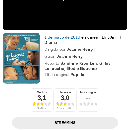
1 de mayo de 2019
en cines
|
1h 50min
|
Drama
Dirigida por
Jeanne Herry
|
Guion
Jeanne Herry
Reparto
Sandrine Kiberlain
,
Gilles
Lellouche
,
Élodie Bouchez
Título original
Pupille
Medios
Usuarios
Mis amigos
3,1
3,0
--
5 críticas
7 notas, 1 crítica
STREAMING