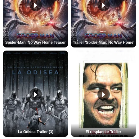
Spider-Man: No Way Home Teaser
Tráiler 'Spider-Man: No Way Home'
La Odisea Tráiler (3)
El resplandor Tráiler