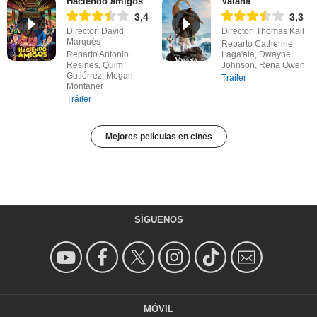
Haciendo amigos
Vaiana
3,4
3,3
Director: David
Director: Thomas Kail
Marqués
Reparto Catherine
Reparto Antonio
Laga'aia, Dwayne
Resines, Quim
Johnson, Rena Owen
Gutiérrez, Megan
Tráiler
Montaner
Tráiler
Mejores películas en cines
SÍGUENOS
MÓVIL