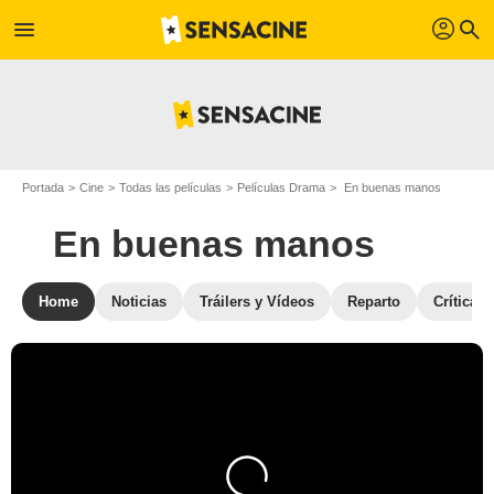
profil
menu
search
Portada
Cine
Todas las películas
Películas Drama
En buenas manos
En buenas manos
Home
Noticias
Tráilers y Vídeos
Reparto
Críticas