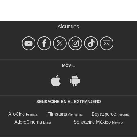
SÍGUENOS
MÓVIL
SENSACINE EN EL EXTRANJERO
AlloCiné
Filmstarts
Beyazperde
Francia
Alemania
Turquía
AdoroCinema
Sensacine México
Brasil
México