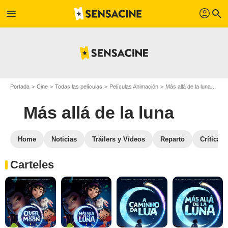
profil
menu
search
Portada
Cine
Todas las películas
Películas Animación
Más allá de la luna
Gale
Más allá de la luna
Home
Noticias
Tráilers y Vídeos
Reparto
Críticas
Carteles