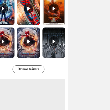
Spider-Man: No Way Home Teaser
Tráiler 'Spider-Man: No Way Home'
La Odisea Tráiler (3)
Últimos tráilers