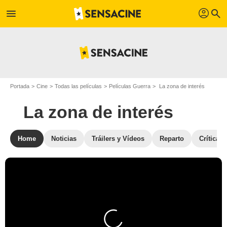
profil
menu
search
Portada
Cine
Todas las películas
Películas Guerra
La zona de interés
La zona de interés
Home
Noticias
Tráilers y Vídeos
Reparto
Críticas