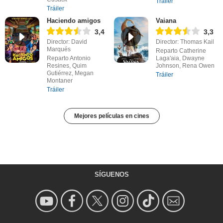
Tráiler
Tráiler
Haciendo amigos
Vaiana
3,4
3,3
Director: David
Director: Thomas Kail
Marqués
Reparto Catherine
Reparto Antonio
Laga'aia, Dwayne
Resines, Quim
Johnson, Rena Owen
Gutiérrez, Megan
Tráiler
Montaner
Tráiler
Mejores películas en cines
SÍGUENOS