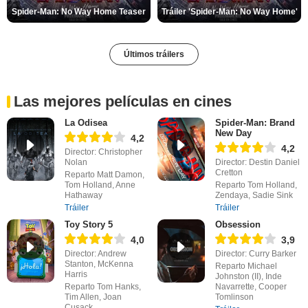
Spider-Man: No Way Home Teaser
Tráiler 'Spider-Man: No Way Home'
Últimos tráilers
Las mejores películas en cines
La Odisea
Spider-Man: Brand
New Day
4,2
4,2
Director: Christopher
Nolan
Director: Destin Daniel
Cretton
Reparto Matt Damon,
Tom Holland, Anne
Reparto Tom Holland,
Hathaway
Zendaya, Sadie Sink
Tráiler
Tráiler
Toy Story 5
Obsession
4,0
3,9
Director: Andrew
Director: Curry Barker
Stanton, McKenna
Reparto Michael
Harris
Johnston (II), Inde
Reparto Tom Hanks,
Navarrette, Cooper
Tim Allen, Joan
Tomlinson
Cusack