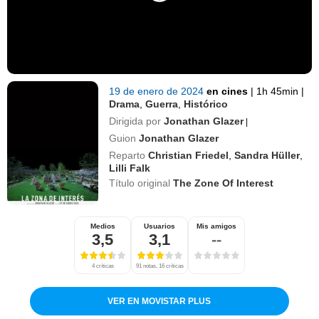
19 de enero de 2024
en cines
|
1h 45min
|
Drama
,
Guerra
,
Histórico
Dirigida por
Jonathan Glazer
|
Guion
Jonathan Glazer
Reparto
Christian Friedel
,
Sandra Hüller
,
Lilli Falk
Título original
The Zone Of Interest
Medios
Usuarios
Mis amigos
3,5
3,1
--
4 críticas
91 notas, 16 críticas
VER EN MOVISTAR PLUS