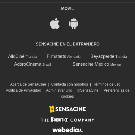
MÓVIL
SENSACINE EN EL EXTRANJERO
AlloCiné
Filmstarts
Beyazperde
Francia
Alemania
Turquía
AdoroCinema
Sensacine México
Brasil
México
Acerca de SensaCine
|
Contacta con nosotros
|
Términos de uso
|
Política de Privacidad
|
Administrar Utiq
|
©SensaCine
|
Preferencias de
cookies