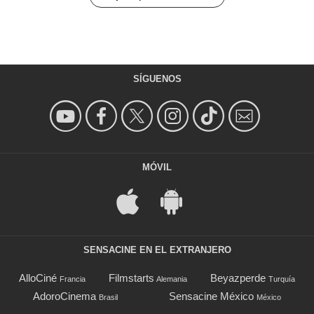
SÍGUENOS
MÓVIL
SENSACINE EN EL EXTRANJERO
AlloCiné
Filmstarts
Beyazperde
Francia
Alemania
Turquía
AdoroCinema
Sensacine México
Brasil
México