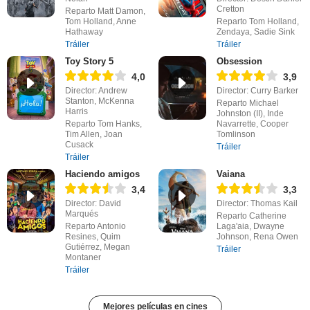
Cretton
Reparto Matt Damon,
Tom Holland, Anne
Reparto Tom Holland,
Hathaway
Zendaya, Sadie Sink
Tráiler
Tráiler
Toy Story 5
Obsession
4,0
3,9
Director: Andrew
Director: Curry Barker
Stanton, McKenna
Reparto Michael
Harris
Johnston (II), Inde
Reparto Tom Hanks,
Navarrette, Cooper
Tim Allen, Joan
Tomlinson
Cusack
Tráiler
Tráiler
Haciendo amigos
Vaiana
3,4
3,3
Director: David
Director: Thomas Kail
Marqués
Reparto Catherine
Reparto Antonio
Laga'aia, Dwayne
Resines, Quim
Johnson, Rena Owen
Gutiérrez, Megan
Tráiler
Montaner
Tráiler
Mejores películas en cines