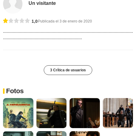
Un visitante
1,0
Publicada el 3 de enero de 2020
...........................................................................................................
.................................................................
3 Crítica de usuarios
Fotos