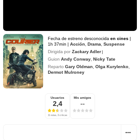
Fecha de estreno desconocida
en cines
|
1h 37min
|
Acción
,
Drama
,
Suspense
Dirigida por
Zackary Adler
|
Guion
Andy Conway
,
Nicky Tate
Reparto
Gary Oldman
,
Olga Kurylenko
,
Dermot Mulroney
Usuarios
Mis amigos
2,4
--
11 notas, 3 críticas