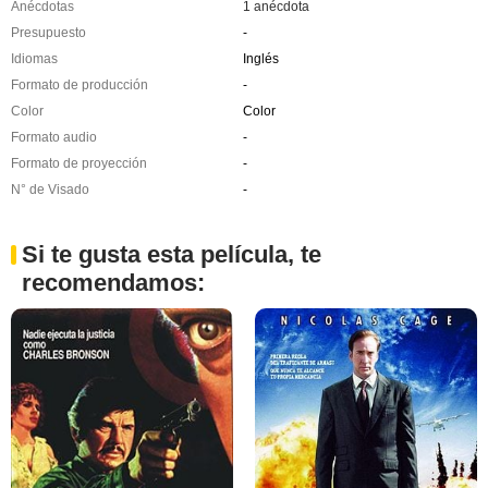
Anécdotas
1 anécdota
Presupuesto
-
Idiomas
Inglés
Formato de producción
-
Color
Color
Formato audio
-
Formato de proyección
-
N° de Visado
-
Si te gusta esta película, te
recomendamos: