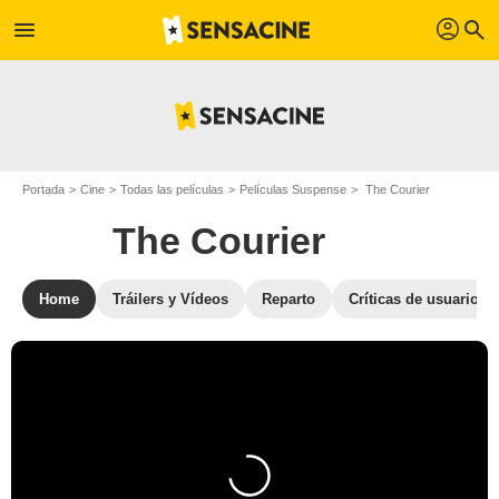
profil
menu
search
Portada
Cine
Todas las películas
Películas Suspense
The Courier
The Courier
Home
Tráilers y Vídeos
Reparto
Críticas de usuarios