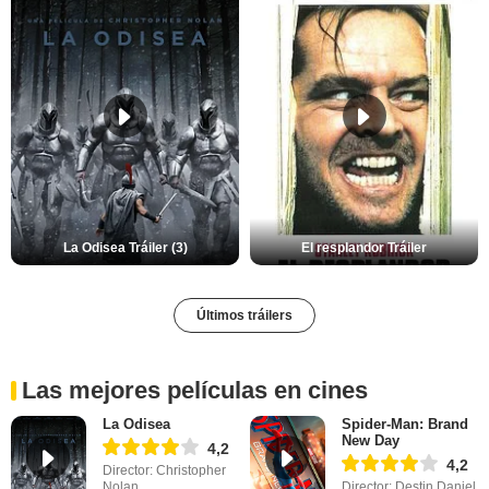
La Odisea Tráiler (3)
El resplandor Tráiler
Últimos tráilers
Las mejores películas en cines
La Odisea
Spider-Man: Brand
New Day
4,2
4,2
Director: Christopher
Nolan
Director: Destin Daniel