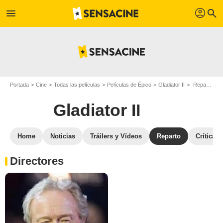
profil
menu
search
Portada
Cine
Todas las películas
Películas de Épico
Gladiator II
Reparto Gladiator II
Gladiator II
Home
Noticias
Tráilers y Vídeos
Reparto
Críticas
Directores