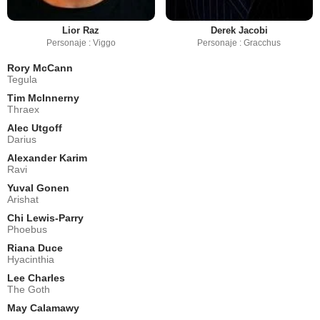
Lior Raz
Derek Jacobi
Personaje : Viggo
Personaje : Gracchus
Rory McCann
Tegula
Tim McInnerny
Thraex
Alec Utgoff
Darius
Alexander Karim
Ravi
Yuval Gonen
Arishat
Chi Lewis-Parry
Phoebus
Riana Duce
Hyacinthia
Lee Charles
The Goth
May Calamawy