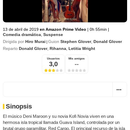
13 de abril de 2019
en Amazon Prime Video
|
0h 55min
|
Comedia dramática
,
Suspense
Dirigida por
Hiro Murai
Guion
Stephen Glover
,
Donald Glover
|
Reparto
Donald Glover
,
Rihanna
,
Letitia Wright
Usuarios
Mis amigos
3,0
--
Sinopsis
El músico Deni Maroon y su novia Kofi Novia viven en una
hermosa isla tropical llamada Guava Island, controlada por un
brutal grupo paramilitar, Red Cargo. El principal recurso de la isla