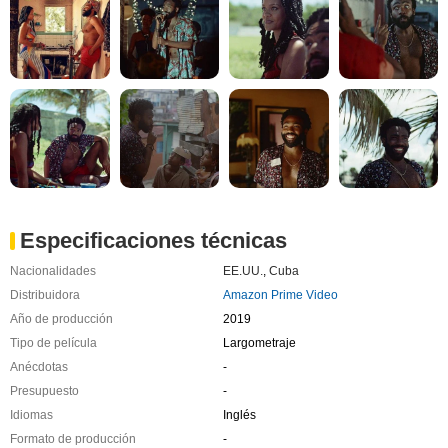
Especificaciones técnicas
Nacionalidades
EE.UU.
,
Cuba
Distribuidora
Amazon Prime Video
Año de producción
2019
Tipo de película
Largometraje
Anécdotas
-
Presupuesto
-
Idiomas
Inglés
Formato de producción
-