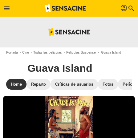
profil
menu
search
Portada
Cine
Todas las películas
Películas Suspense
Guava Island
Guava Island
Home
Reparto
Críticas de usuarios
Fotos
Película