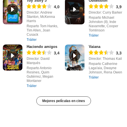
Toy Story 5
Obsession
4,0
3,9
Director: Andrew
Director: Curry Barker
Stanton, McKenna
Reparto Michael
Harris
Johnston (II), Inde
Reparto Tom Hanks,
Navarrette, Cooper
Tim Allen, Joan
Tomlinson
Cusack
Tráiler
Tráiler
Haciendo amigos
Vaiana
3,4
3,3
Director: David
Director: Thomas Kail
Marqués
Reparto Catherine
Reparto Antonio
Laga'aia, Dwayne
Resines, Quim
Johnson, Rena Owen
Gutiérrez, Megan
Tráiler
Montaner
Tráiler
Mejores películas en cines