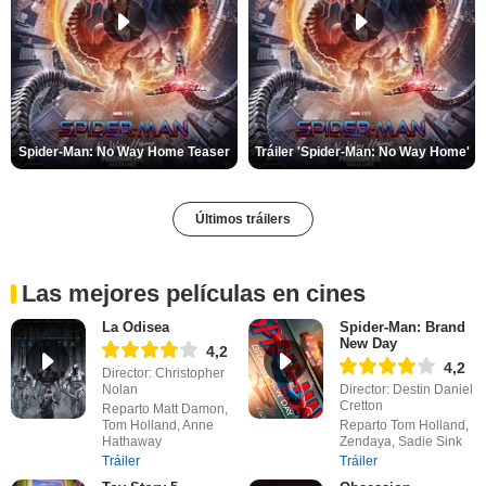
Spider-Man: No Way Home Teaser
Tráiler 'Spider-Man: No Way Home'
Últimos tráilers
Las mejores películas en cines
La Odisea
Spider-Man: Brand
New Day
4,2
4,2
Director: Christopher
Nolan
Director: Destin Daniel
Cretton
Reparto Matt Damon,
Tom Holland, Anne
Reparto Tom Holland,
Hathaway
Zendaya, Sadie Sink
Tráiler
Tráiler