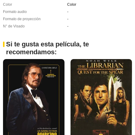
Color
Color
Formato audio
-
Formato de proyección
-
N° de Visado
-
Si te gusta esta película, te
recomendamos: