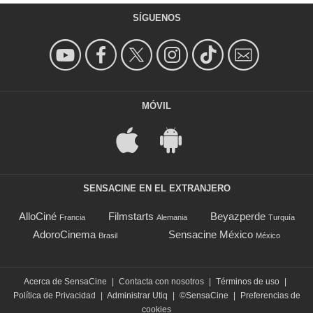
SÍGUENOS
MÓVIL
SENSACINE EN EL EXTRANJERO
AlloCiné
Filmstarts
Beyazperde
Francia
Alemania
Turquía
AdoroCinema
Sensacine México
Brasil
México
Acerca de SensaCine
|
Contacta con nosotros
|
Términos de uso
|
Política de Privacidad
|
Administrar Utiq
|
©SensaCine
|
Preferencias de
cookies