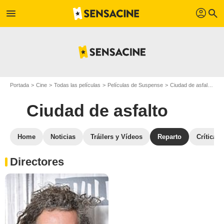
profil
menu
search
Portada
Cine
Todas las películas
Películas de Suspense
Ciudad de asfalto
R
Ciudad de asfalto
Home
Noticias
Tráilers y Vídeos
Reparto
Críticas
Directores