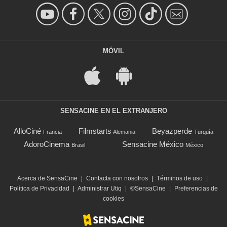
MÓVIL
SENSACINE EN EL EXTRANJERO
AlloCiné
Filmstarts
Beyazperde
Francia
Alemania
Turquía
AdoroCinema
Sensacine México
Brasil
México
Acerca de SensaCine
|
Contacta con nosotros
|
Términos de uso
|
Política de Privacidad
|
Administrar Utiq
|
©SensaCine
|
Preferencias de
cookies