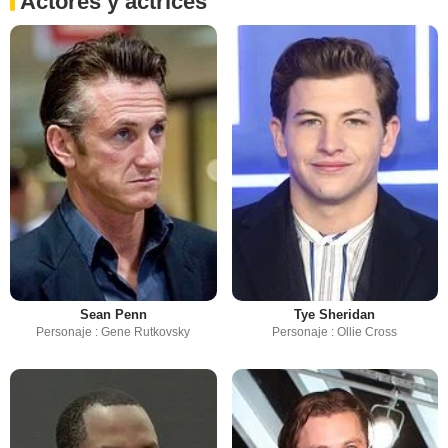
Actores y actrices
Sean Penn
Tye Sheridan
Personaje : Gene Rutkovsky
Personaje : Ollie Cross