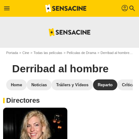
profil
menu
search
Portada
Cine
Todas las películas
Películas de Drama
Derribad al hombre
Rep
Derribad al hombre
Home
Noticias
Tráilers y Vídeos
Reparto
Críticas
Directores