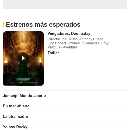
Estrenos más esperados
Vengadores: Doomsday
Director Joe Russo, Anthony Russo
Con Robert Downey Jr., Vanessa Kirby
Película - Aventura
Tráiler
Jumanji: Mundo abierto
En mar abierto
La otra madre
Yo soy Rocky