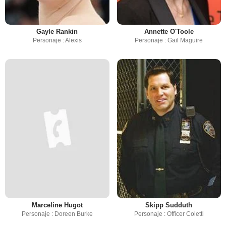
Gayle Rankin
Annette O'Toole
Personaje : Alexis
Personaje : Gail Maguire
Marceline Hugot
Skipp Sudduth
Personaje : Doreen Burke
Personaje : Officer Coletti