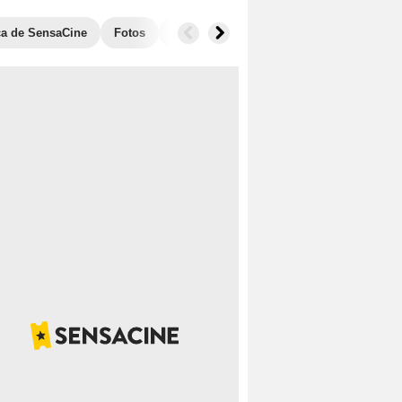
ica de SensaCine
Fotos
Taquilla
Películas similares