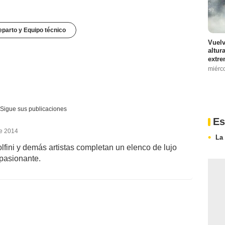
parto y Equipo técnico
Vuelv
altur
extre
miérc
Sigue sus publicaciones
Es
de 2014
La
lfini y demás artistas completan un elenco de lujo
apasionante.