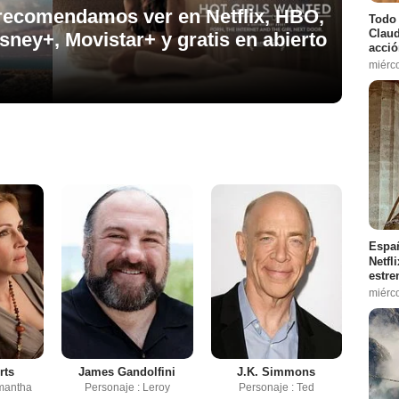
e recomendamos ver en Netflix, HBO,
Todo 
Claud
ney+, Movistar+ y gratis en abierto
acció
miérc
Españ
Netfl
estre
miérc
rts
James Gandolfini
J.K. Simmons
mantha
Personaje : Leroy
Personaje : Ted