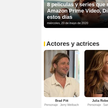
8 películas y series qu
Amazon Prime Video, Dis
estos días
miércoles, 20 de mayo de 2020
Actores y actrices
Brad Pitt
Julia Robe
Personaje : Jerry Welbach
Personaje : Sa