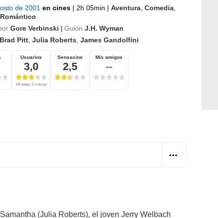
gosto de 2001
en cines
|
2h 05min
|
Aventura
,
Comedia
,
Romántico
por
Gore Verbinski
Guion
J.H. Wyman
|
Brad Pitt
,
Julia Roberts
,
James Gandolfini
s
Usuarios
Sensacine
Mis amigos
3,0
2,5
--
64 notas, 2 críticas
Samantha (Julia Roberts), el joven Jerry Welbach