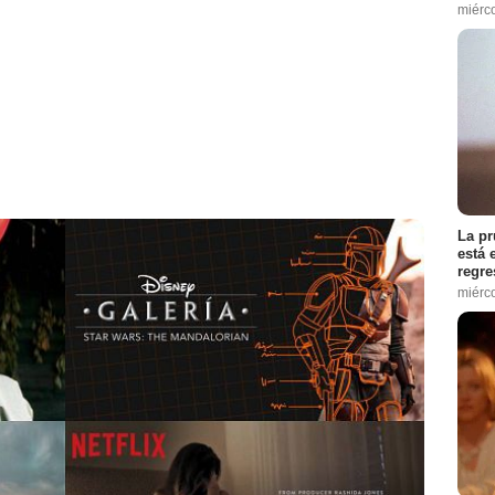
miérc
La pr
está 
regre
miérc