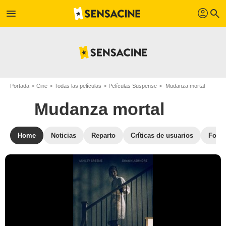
profil
menu
search
Portada
Cine
Todas las películas
Películas Suspense
Mudanza mortal
Mudanza mortal
Home
Noticias
Reparto
Críticas de usuarios
Fotos