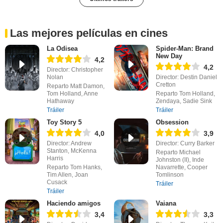
Las mejores películas en cines
La Odisea
Spider-Man: Brand
New Day
4,2
4,2
Director: Christopher
Nolan
Director: Destin Daniel
Cretton
Reparto Matt Damon,
Tom Holland, Anne
Reparto Tom Holland,
Hathaway
Zendaya, Sadie Sink
Tráiler
Tráiler
Toy Story 5
Obsession
4,0
3,9
Director: Andrew
Director: Curry Barker
Stanton, McKenna
Reparto Michael
Harris
Johnston (II), Inde
Reparto Tom Hanks,
Navarrette, Cooper
Tim Allen, Joan
Tomlinson
Cusack
Tráiler
Tráiler
Haciendo amigos
Vaiana
3,4
3,3