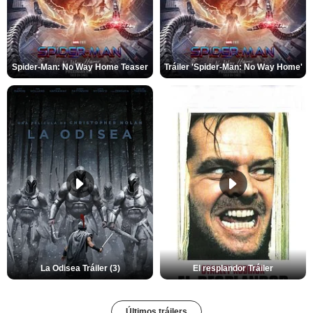
Spider-Man: No Way Home Teaser
Tráiler 'Spider-Man: No Way Home'
La Odisea Tráiler (3)
El resplandor Tráiler
Últimos tráilers