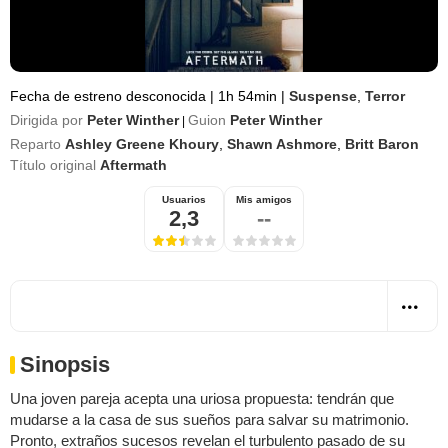
Fecha de estreno desconocida
|
1h 54min
|
Suspense
,
Terror
Dirigida por
Peter Winther
Guion
Peter Winther
|
Reparto
Ashley Greene Khoury
,
Shawn Ashmore
,
Britt Baron
Título original
Aftermath
Usuarios
Mis amigos
2,3
--
Sinopsis
Una joven pareja acepta una uriosa propuesta: tendrán que
mudarse a la casa de sus sueños para salvar su matrimonio.
Pronto, extraños sucesos revelan el turbulento pasado de su