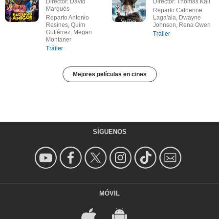
Director: David
Director: Thomas Kail
Marqués
Reparto Catherine
Reparto Antonio
Laga'aia, Dwayne
Resines, Quim
Johnson, Rena Owen
Gutiérrez, Megan
Tráiler
Montaner
Tráiler
Mejores películas en cines
SÍGUENOS
MÓVIL