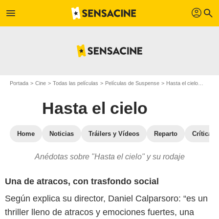
profil
menu
search
Portada
Cine
Todas las películas
Películas de Suspense
Hasta el cielo
Hasta 
Hasta el cielo
Home
Noticias
Tráilers y Vídeos
Reparto
Críticas
Anédotas sobre "Hasta el cielo" y su rodaje
Una de atracos, con trasfondo social
Según explica su director, Daniel Calparsoro: “es un
thriller lleno de atracos y emociones fuertes, una