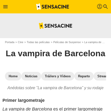
profil
menu
search
Portada
Cine
Todas las películas
Películas de Suspense
La vampira de Barcelona
La vampira de Barcelona
Home
Noticias
Tráilers y Vídeos
Reparto
Streami
Anédotas sobre "La vampira de Barcelona" y su rodaje
Primer largometraje
La vampira de Barcelona
es el primer largometraje