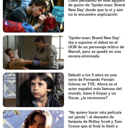
Llevo pensando en este agujero
de guion de 'Spider-man: Brand
New Day' desde que la vi y aún
no le encuentro explicación
'Spider-man: Brand New Day'
iba a suponer el debut en el
UCM de un personaje mítico de
Marvel, pero se quedó en una
escena eliminada
Debutó a los 5 años en una
serie de Fernando Fernán-
Gómez en TVE. Ahora es el
actor español más famoso del
mundo, tiene 6 Goyas y un
Óscar, ¿le reconoces?
"No quiero hacer otra película
así jamás": el desastre de
fantasía de Ridley Scott y Tom
Cruise que al final le llevó a