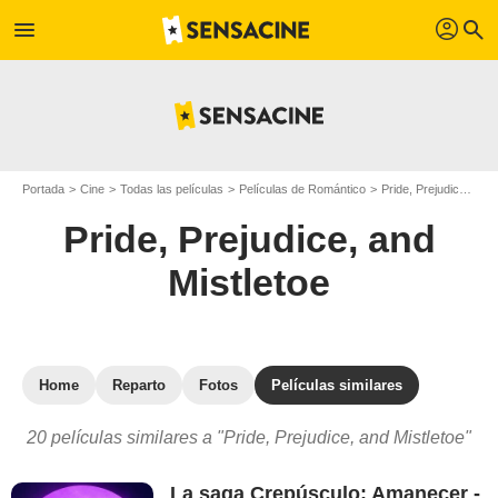
profil
menu
search
Portada
Cine
Todas las películas
Películas de Romántico
Pride, Prejudice, and Mistletoe
Pride, Prejudice, and
Mistletoe
Home
Reparto
Fotos
Películas similares
20 películas similares a "Pride, Prejudice, and Mistletoe"
La saga Crepúsculo: Amanecer -