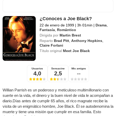
¿Conoces a Joe Black?
22 de enero de 1999
|
3h 01min
|
Drama
,
Fantasía
,
Romántico
Dirigida por
Martin Brest
Reparto
Brad Pitt
,
Anthony Hopkins
,
Claire Forlani
Título original
Meet Joe Black
Usuarios
Sensacine
Mis amigos
4,0
2,5
--
Willian Parrish es un poderoso y meticuloso multimillonario con
suerte en la vida, el dinero y la buen nivel de vida le acompañan a
diario.Días antes de cumplir 65 años, el rico magnate recibe la
visita de un enigmático hombre, Joe Black. Él se autodenomina la
muerte y tiene una misión que cumplir en esa familia. Esto