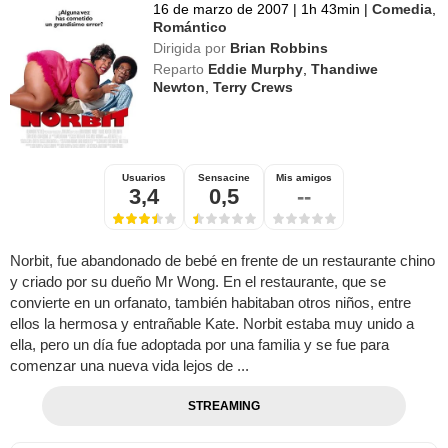
16 de marzo de 2007
|
1h 43min
|
Comedia
,
Romántico
Dirigida por
Brian Robbins
Reparto
Eddie Murphy
,
Thandiwe
Newton
,
Terry Crews
Usuarios
Sensacine
Mis amigos
3,4
0,5
--
Norbit, fue abandonado de bebé en frente de un restaurante chino
y criado por su dueño Mr Wong. En el restaurante, que se
convierte en un orfanato, también habitaban otros niños, entre
ellos la hermosa y entrañable Kate. Norbit estaba muy unido a
ella, pero un día fue adoptada por una familia y se fue para
comenzar una nueva vida lejos de ...
STREAMING