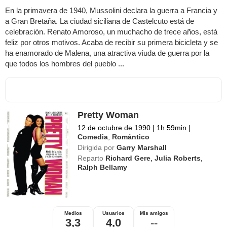
En la primavera de 1940, Mussolini declara la guerra a Francia y
a Gran Bretaña. La ciudad siciliana de Castelcuto está de
celebración. Renato Amoroso, un muchacho de trece años, está
feliz por otros motivos. Acaba de recibir su primera bicicleta y se
ha enamorado de Malena, una atractiva viuda de guerra por la
que todos los hombres del pueblo ...
Pretty Woman
12 de octubre de 1990
|
1h 59min
|
Comedia
,
Romántico
Dirigida por
Garry Marshall
Reparto
Richard Gere
,
Julia Roberts
,
Ralph Bellamy
Medios
Usuarios
Mis amigos
3,3
4,0
--