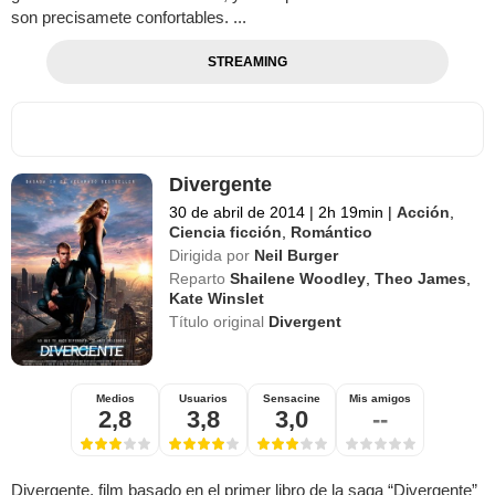
son precisamete confortables. ...
STREAMING
Divergente
30 de abril de 2014
|
2h 19min
|
Acción
,
Ciencia ficción
,
Romántico
Dirigida por
Neil Burger
Reparto
Shailene Woodley
,
Theo James
,
Kate Winslet
Título original
Divergent
Medios
Usuarios
Sensacine
Mis amigos
2,8
3,8
3,0
--
Divergente, film basado en el primer libro de la saga “Divergente”