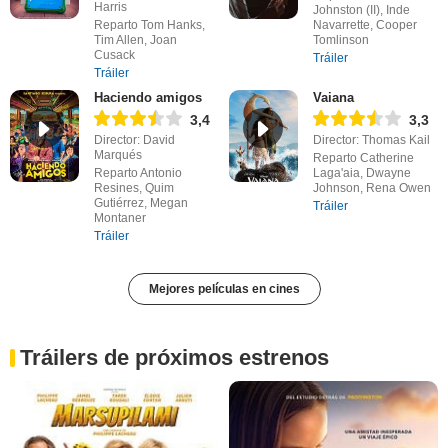
Harris
Johnston (II), Inde
Reparto Tom Hanks,
Navarrette, Cooper
Tim Allen, Joan
Tomlinson
Cusack
Tráiler
Tráiler
Haciendo amigos
Vaiana
3,4
3,3
Director: David
Director: Thomas Kail
Marqués
Reparto Catherine
Reparto Antonio
Laga'aia, Dwayne
Resines, Quim
Johnson, Rena Owen
Gutiérrez, Megan
Tráiler
Montaner
Tráiler
Mejores películas en cines
Tráilers de próximos estrenos