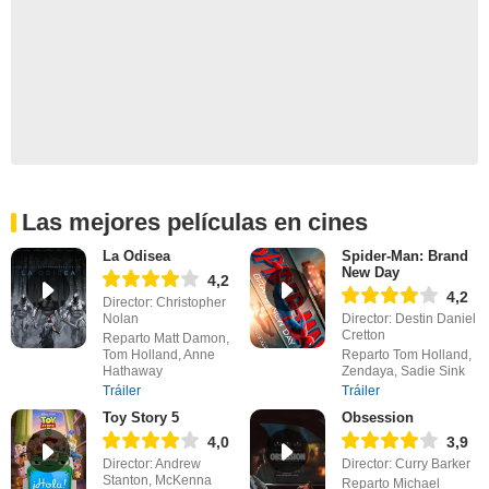
Las mejores películas en cines
La Odisea
Spider-Man: Brand
New Day
4,2
4,2
Director: Christopher
Nolan
Director: Destin Daniel
Cretton
Reparto Matt Damon,
Tom Holland, Anne
Reparto Tom Holland,
Hathaway
Zendaya, Sadie Sink
Tráiler
Tráiler
Toy Story 5
Obsession
4,0
3,9
Director: Andrew
Director: Curry Barker
Stanton, McKenna
Reparto Michael