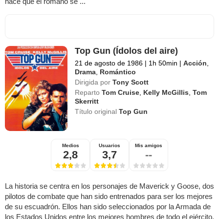
hace que el romano se ...
Top Gun (Ídolos del aire)
21 de agosto de 1986
|
1h 50min
|
Acción
,
Drama
,
Romántico
Dirigida por
Tony Scott
Reparto
Tom Cruise
,
Kelly McGillis
,
Tom
Skerritt
Título original
Top Gun
Medios
Usuarios
Mis amigos
2,8
3,7
--
La historia se centra en los personajes de Maverick y Goose, dos
pilotos de combate que han sido entrenados para ser los mejores
de su escuadrón. Ellos han sido seleccionados por la Armada de
los Estados Unidos entre los mejores hombres de todo el ejército,