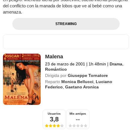
del conflicto con la manada de lobos que ve al bebé como una
amenaza.
STREAMING
Malena
23 de marzo de 2001
|
1h 48min
|
Drama
,
Romántico
Dirigida por
Giuseppe Tornatore
Reparto
Monica Bellucci
,
Luciano
Federico
,
Gaetano Aronica
Usuarios
Mis amigos
3,8
--