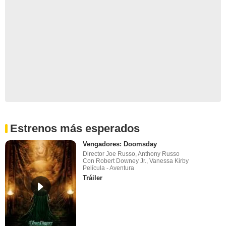
Estrenos más esperados
Vengadores: Doomsday
Director Joe Russo, Anthony Russo
Con Robert Downey Jr., Vanessa Kirby
Película - Aventura
Tráiler