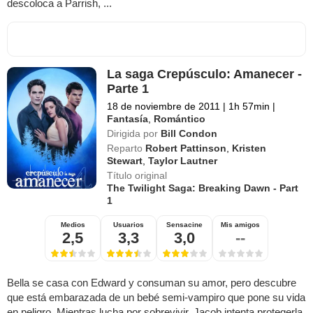
descoloca a Parrish, ...
La saga Crepúsculo: Amanecer -
Parte 1
18 de noviembre de 2011
|
1h 57min
|
Fantasía
,
Romántico
Dirigida por
Bill Condon
Reparto
Robert Pattinson
,
Kristen
Stewart
,
Taylor Lautner
Título original
The Twilight Saga: Breaking Dawn - Part
1
Medios
Usuarios
Sensacine
Mis amigos
2,5
3,3
3,0
--
Bella se casa con Edward y consuman su amor, pero descubre
que está embarazada de un bebé semi-vampiro que pone su vida
en peligro. Mientras lucha por sobrevivir, Jacob intenta protegerla