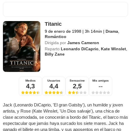
Titanic
9 de enero de 1998
|
3h 14min
|
Drama
,
Romántico
Dirigida por
James Cameron
Reparto
Leonardo DiCaprio
,
Kate Winslet
,
Billy Zane
Medios
Usuarios
Sensacine
Mis amigos
4,3
4,4
2,5
--
Jack (Leonardo DiCaprio, 'El gran Gatsby'), un humilde y joven
artista, y Rose (Kate Winslet, 'Un Dios salvaje'), una chica de
clase acomodada, se conocerán a bordo del Titanic, el barco más
espectacular que jamás haya surcado los siete mares. Jack ha
ganado el billete en una timba, y sus aposentos en el barco no