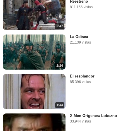
Reestreno
811.156 vistas
2:47
La Odisea
21.139 vistas
2:24
El resplandor
85.396 vistas
1:44
X-Men Orígenes: Lobezno
33.944 vistas