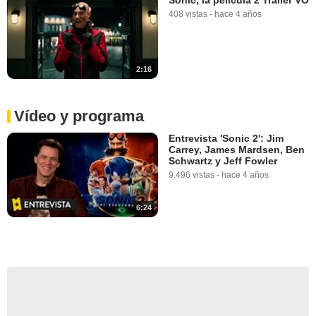
408 vistas
-
hace 4 años
2:16
Vídeo y programa
Entrevista 'Sonic 2': Jim
Carrey, James Mardsen, Ben
Schwartz y Jeff Fowler
9.496 vistas
-
hace 4 años
6:24