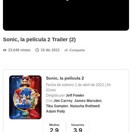
Sonic, la película 2 Trailer (2)
23.046 vistas
10 dic 2021
Comparte
Sonic, la película 2
Fecha de estreno
1 de abril de 2022
|
2h
02min
Dirigida por
Jeff Fowler
Con
Jim Carrey
,
James Marsden
,
Tika Sumpter
,
Natasha Rothwell
,
Adam Pally
Medios
Usuarios
2,9
3,9