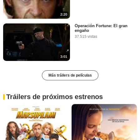
2:20
Operación Fortune: El gran
engaño
37.515 vistas
3:01
Más tráilers de películas
Tráilers de próximos estrenos