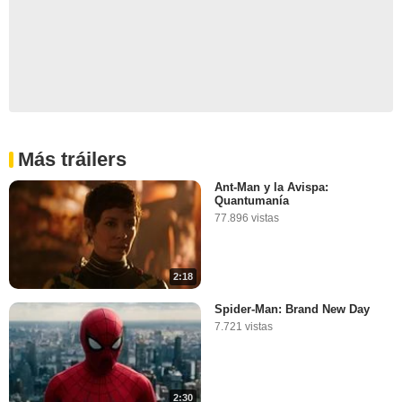
Más tráilers
Ant-Man y la Avispa:
Quantumanía
77.896 vistas
2:18
Spider-Man: Brand New Day
7.721 vistas
2:30