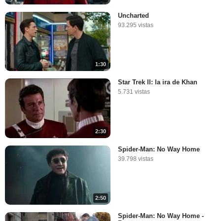
Uncharted
93.295 vistas
1:30
Star Trek II: la ira de Khan
5.731 vistas
2:30
Spider-Man: No Way Home
39.798 vistas
2:50
Spider-Man: No Way Home -