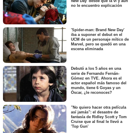
New Day' desde que la vi y aún
no le encuentro explicación
'Spider-man: Brand New Day'
iba a suponer el debut en el
UCM de un personaje mítico de
Marvel, pero se quedó en una
escena eliminada
Debutó a los 5 años en una
serie de Fernando Fernán-
Gómez en TVE. Ahora es el
actor español más famoso del
mundo, tiene 6 Goyas y un
Óscar, ¿le reconoces?
"No quiero hacer otra película
así jamás": el desastre de
fantasía de Ridley Scott y Tom
Cruise que al final le llevó a
'Top Gun'