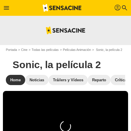
profil
menu
search
Portada
Cine
Todas las películas
Películas Animación
Sonic, la película 2
Sonic, la película 2
Home
Noticias
Tráilers y Vídeos
Reparto
Críticas