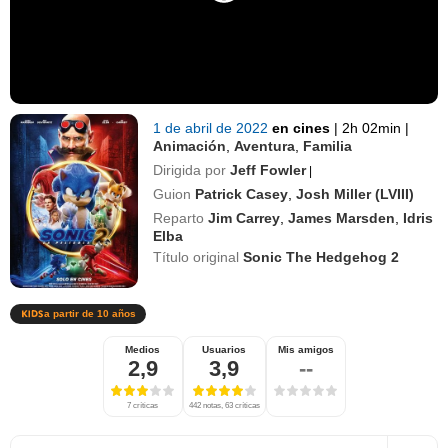
1 de abril de 2022
en cines
|
2h 02min
|
Animación
,
Aventura
,
Familia
Dirigida por
Jeff Fowler
|
Guion
Patrick Casey
,
Josh Miller (LVIII)
Reparto
Jim Carrey
,
James Marsden
,
Idris
Elba
Título original
Sonic The Hedgehog 2
a partir de 10 años
Medios
Usuarios
Mis amigos
2,9
3,9
--
7 críticas
442 notas, 63 críticas