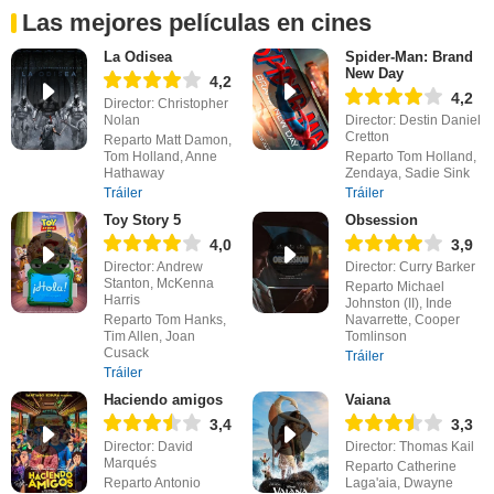
Las mejores películas en cines
La Odisea
Spider-Man: Brand
New Day
4,2
4,2
Director: Christopher
Nolan
Director: Destin Daniel
Cretton
Reparto Matt Damon,
Tom Holland, Anne
Reparto Tom Holland,
Hathaway
Zendaya, Sadie Sink
Tráiler
Tráiler
Toy Story 5
Obsession
4,0
3,9
Director: Andrew
Director: Curry Barker
Stanton, McKenna
Reparto Michael
Harris
Johnston (II), Inde
Reparto Tom Hanks,
Navarrette, Cooper
Tim Allen, Joan
Tomlinson
Cusack
Tráiler
Tráiler
Haciendo amigos
Vaiana
3,4
3,3
Director: David
Director: Thomas Kail
Marqués
Reparto Catherine
Reparto Antonio
Laga'aia, Dwayne