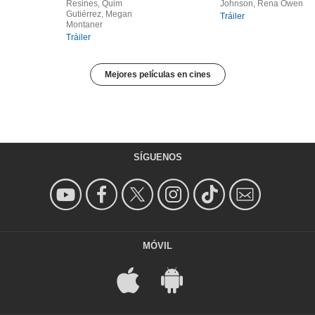
Resines, Quim
Johnson, Rena Owen
Gutiérrez, Megan
Tráiler
Montaner
Tráiler
Mejores películas en cines
SÍGUENOS
MÓVIL