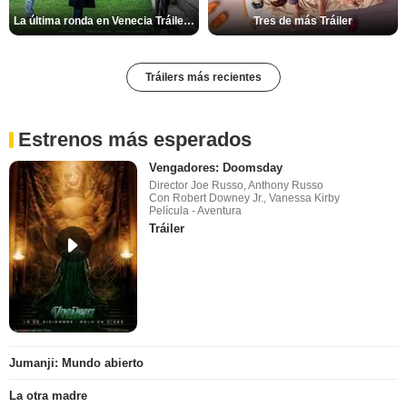
La última ronda en Venecia Tráiler VOSE
Tres de más Tráiler
Tráilers más recientes
Estrenos más esperados
Vengadores: Doomsday
Director Joe Russo, Anthony Russo
Con Robert Downey Jr., Vanessa Kirby
Película - Aventura
Tráiler
Jumanji: Mundo abierto
La otra madre