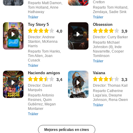
Cretton
Reparto Matt Damon,
Tom Holland, Anne
Reparto Tom Holland,
Hathaway
Zendaya, Sadie Sink
Tráiler
Tráiler
Toy Story 5
Obsession
4,0
3,9
Director: Andrew
Director: Curry Barker
Stanton, McKenna
Reparto Michael
Harris
Johnston (II), Inde
Reparto Tom Hanks,
Navarrette, Cooper
Tim Allen, Joan
Tomlinson
Cusack
Tráiler
Tráiler
Haciendo amigos
Vaiana
3,4
3,3
Director: David
Director: Thomas Kail
Marqués
Reparto Catherine
Reparto Antonio
Laga'aia, Dwayne
Resines, Quim
Johnson, Rena Owen
Gutiérrez, Megan
Tráiler
Montaner
Tráiler
Mejores películas en cines