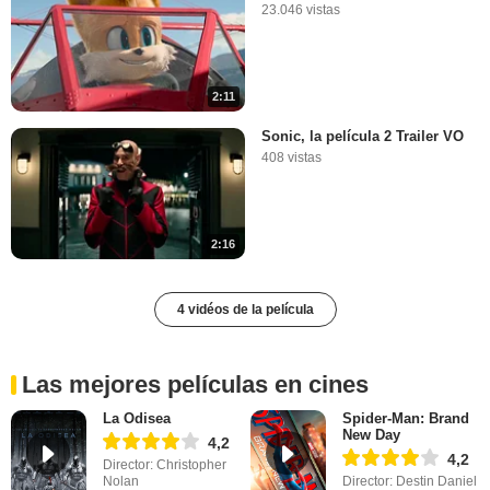
23.046 vistas
2:11
Sonic, la película 2 Trailer VO
408 vistas
2:16
4 vidéos de la película
Las mejores películas en cines
La Odisea
Spider-Man: Brand
New Day
4,2
4,2
Director: Christopher
Nolan
Director: Destin Daniel