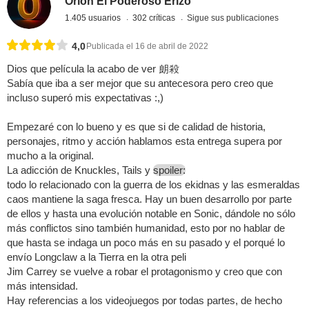
Orión El Poderoso Erizo
1.405 usuarios
302 críticas
Sigue sus publicaciones
4,0
Publicada el 16 de abril de 2022
Dios que película la acabo de ver 朗殺
Sabía que iba a ser mejor que su antecesora pero creo que
incluso superó mis expectativas :,)
Empezaré con lo bueno y es que si de calidad de historia,
personajes, ritmo y acción hablamos esta entrega supera por
mucho a la original.
La adicción de Knuckles, Tails y
spoiler:
todo lo relacionado con la guerra de los ekidnas y las esmeraldas
caos mantiene la saga fresca. Hay un buen desarrollo por parte
de ellos y hasta una evolución notable en Sonic, dándole no sólo
más conflictos sino también humanidad, esto por no hablar de
que hasta se indaga un poco más en su pasado y el porqué lo
envío Longclaw a la Tierra en la otra peli
Jim Carrey se vuelve a robar el protagonismo y creo que con
más intensidad.
Hay referencias a los videojuegos por todas partes, de hecho