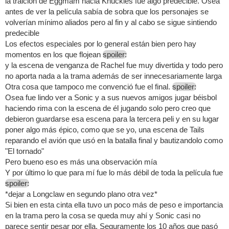
la traición de Eggmam hacia Knuckles fue algo predecible. Osea
antes de ver la película sabía de sobra que los personajes se
volverían mínimo aliados pero al fin y al cabo se sigue sintiendo
predecible
Los efectos especiales por lo general están bien pero hay
momentos en los que flojean
spoiler:
y la escena de venganza de Rachel fue muy divertida y todo pero
no aporta nada a la trama además de ser innecesariamente larga
Otra cosa que tampoco me convenció fue el final.
spoiler:
Osea fue lindo ver a Sonic y a sus nuevos amigos jugar béisbol
haciendo rima con la escena de él jugando solo pero creo que
debieron guardarse esa escena para la tercera peli y en su lugar
poner algo más épico, como que se yo, una escena de Tails
reparando el avión que usó en la batalla final y bautizandolo como
"El tornado"
Pero bueno eso es más una observación mía
Y por último lo que para mí fue lo más débil de toda la película fue
spoiler:
*dejar a Longclaw en segundo plano otra vez*
Si bien en esta cinta ella tuvo un poco más de peso e importancia
en la trama pero la cosa se queda muy ahí y Sonic casi no
parece sentir pesar por ella. Seguramente los 10 años que pasó