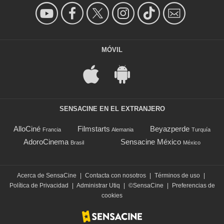
MÓVIL
SENSACINE EN EL EXTRANJERO
AlloCiné
Filmstarts
Beyazperde
Francia
Alemania
Turquía
AdoroCinema
Sensacine México
Brasil
México
Acerca de SensaCine
|
Contacta con nosotros
|
Términos de uso
|
Política de Privacidad
|
Administrar Utiq
|
©SensaCine
|
Preferencias de
cookies