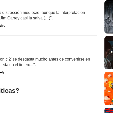
distracción mediocre -aunque la interpretación
m Carrey casi la salva (…)".
ire
Sonic 2' se desgasta mucho antes de convertirse en
eda en el tintero...".
ety
íticas?