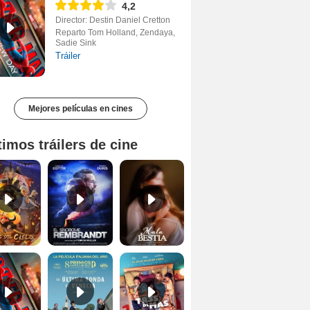
4,2
Director: Destin Daniel Cretton
Reparto Tom Holland, Zendaya,
Sadie Sink
Tráiler
Mejores películas en cines
timos tráilers de cine
Hijos del cielo Tráiler
El síndrome Rembrandt Clip VOSE
Mala Bèstia Tráiler VOSE
Spider-Man: Brand New Day Tráiler (3)
La última ronda en Venecia Tráiler VOSE
Tres de más Tráiler