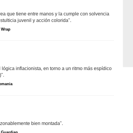
area que tiene entre manos y la cumple con solvencia
ulticia juvenil y acción colorida".
 Wrap
lógica inflacionista, en torno a un ritmo más espídico
)".
emania
á razonablemente bien montada".
 Guardian