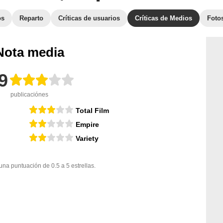
os
Reparto
Críticas de usuarios
Críticas de Medios
Foto
Nota media
9
publicaciónes
Total Film
Empire
Variety
a puntuación de 0.5 a 5 estrellas.