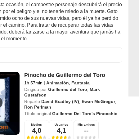
sta ocasión, el campestre personaje descubrirá el precio
 por el peligro y el no tenerle miedo a la muerte. Gato
mido ocho de sus nuevas vidas, pero él ya ha perdido
r el camino. Para tratar de recuperar todas las vidas
ido, deberá lanzarse a la mayor aventura que jamás ha
a el momento.
Pinocho de Guillermo del Toro
1h 57min
|
Animación
,
Fantasía
Dirigida por
Guillermo del Toro
,
Mark
Gustafson
Reparto
David Bradley (IV)
,
Ewan McGregor
,
Ron Perlman
Título original
Guillermo Del Toro's Pinocchio
Medios
Usuarios
Mis amigos
4,0
4,1
--