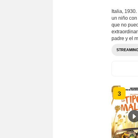
Italia, 1930
un niño con
que no pued
extraordina
padre y el 
STREAMIN
3