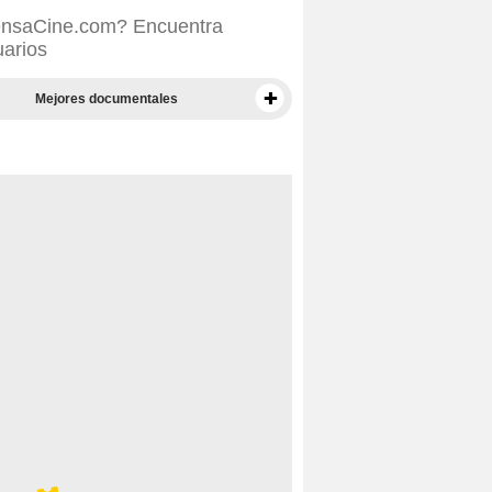
SensaCine.com? Encuentra
uarios
Mejores documentales
Mejores documentales según la prensa
Mejores películas para niños