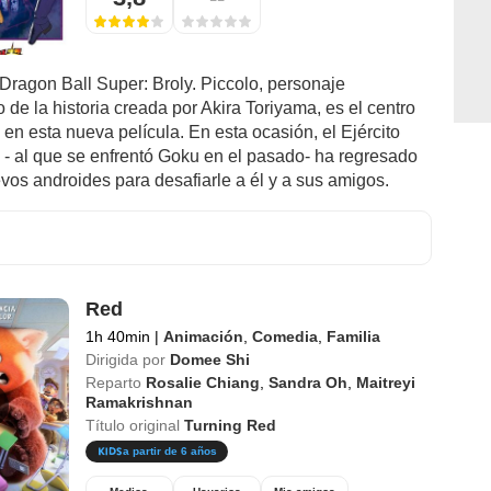
Dragon Ball Super: Broly. Piccolo, personaje
de la historia creada por Akira Toriyama, es el centro
 en esta nueva película. En esta ocasión, el Ejército
- al que se enfrentó Goku en el pasado- ha regresado
vos androides para desafiarle a él y a sus amigos.
Red
1h 40min
|
Animación
,
Comedia
,
Familia
Dirigida por
Domee Shi
Reparto
Rosalie Chiang
,
Sandra Oh
,
Maitreyi
Ramakrishnan
Título original
Turning Red
a partir de 6 años