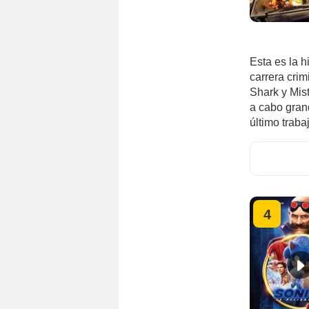
Esta es la h
carrera crim
Shark y Mis
a cabo gran
último traba
4