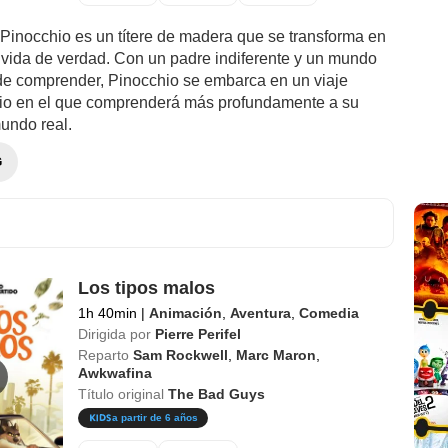
. Pinocchio es un títere de madera que se transforma en
 vida de verdad. Con un padre indiferente y un mundo
e comprender, Pinocchio se embarca en un viaje
rio en el que comprenderá más profundamente a su
mundo real.
G
Los tipos malos
1h 40min
|
Animación
,
Aventura
,
Comedia
Dirigida por
Pierre Perifel
Reparto
Sam Rockwell
,
Marc Maron
,
Awkwafina
Título original
The Bad Guys
a partir de 6 años