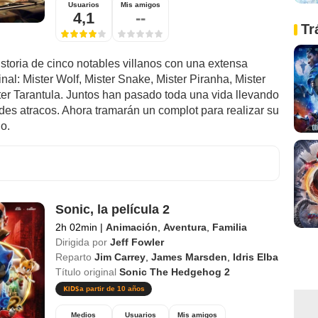
Usuarios
Mis amigos
4,1
--
Tr
istoria de cinco notables villanos con una extensa
inal: Mister Wolf, Mister Snake, Mister Piranha, Mister
ter Tarantula. Juntos han pasado toda una vida llevando
des atracos. Ahora tramarán un complot para realizar su
jo.
Sonic, la película 2
2h 02min
|
Animación
,
Aventura
,
Familia
Dirigida por
Jeff Fowler
Reparto
Jim Carrey
,
James Marsden
,
Idris Elba
Título original
Sonic The Hedgehog 2
a partir de 10 años
Medios
Usuarios
Mis amigos