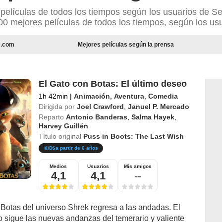
 películas de todos los tiempos según los usuarios de 
00 mejores películas de todos los tiempos, según los us
e.com
Mejores películas según la prensa
El Gato con Botas: El último deseo
1h 42min
|
Animación
,
Aventura
,
Comedia
Dirigida por
Joel Crawford
,
Januel P. Mercado
Reparto
Antonio Banderas
,
Salma Hayek
,
Harvey Guillén
Título original
Puss in Boots: The Last Wish
a partir de 6 años
Medios
Usuarios
Mis amigos
4,1
4,1
--
 Botas del universo Shrek regresa a las andadas. El
o sigue las nuevas andanzas del temerario y valiente