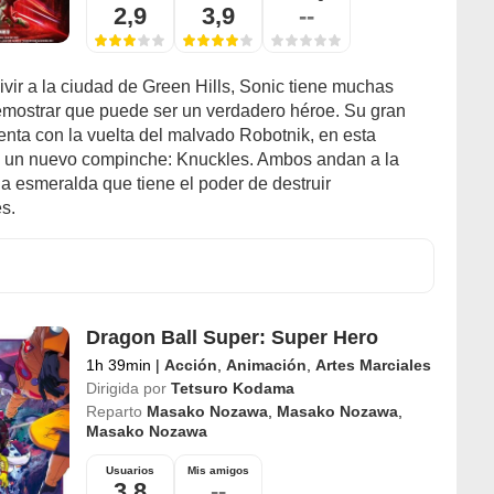
2,9
3,9
--
vivir a la ciudad de Green Hills, Sonic tiene muchas
mostrar que puede ser un verdadero héroe. Su gran
enta con la vuelta del malvado Robotnik, en esta
 un nuevo compinche: Knuckles. Ambos andan a la
a esmeralda que tiene el poder de destruir
es.
Dragon Ball Super: Super Hero
1h 39min
|
Acción
,
Animación
,
Artes Marciales
Dirigida por
Tetsuro Kodama
Reparto
Masako Nozawa
,
Masako Nozawa
,
Masako Nozawa
Usuarios
Mis amigos
3,8
--