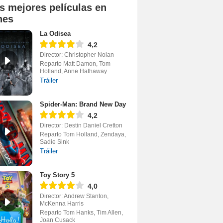
s mejores películas en
nes
La Odisea
4,2
Director: Christopher Nolan
Reparto Matt Damon, Tom
Holland, Anne Hathaway
Tráiler
Spider-Man: Brand New Day
4,2
Director: Destin Daniel Cretton
Reparto Tom Holland, Zendaya,
Sadie Sink
Tráiler
Toy Story 5
4,0
Director: Andrew Stanton,
McKenna Harris
Reparto Tom Hanks, Tim Allen,
Joan Cusack