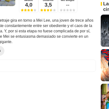
Medios
Usuarios
Mis amigos
La
4,0
3,5
--
ci
traje gira en torno a Mei Lee, una joven de trece años
te constantemente entre ser obediente y el caos de la
. Y, por si esta etapa no fuese complicada de por sí,
e Mei se entusiasma demasiado se convierte en un
gigante.
G