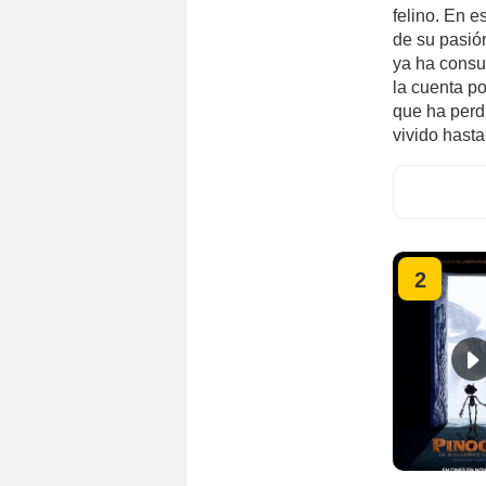
felino. En e
de su pasión
ya ha consu
la cuenta po
que ha perd
vivido hast
2