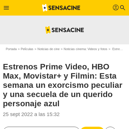
profil
menu
search
Portada
Películas
Noticias de cine
Noticias cinema: Videos y fotos
Estrenos Prime Video, HBO Max, Movistar+ y Filmin: Esta semana un exorcismo peculiar y una secuela de un querido personaje azul
Estrenos Prime Video, HBO
Max, Movistar+ y Filmin: Esta
semana un exorcismo peculiar
y una secuela de un querido
personaje azul
25 sept 2022 a las 15:32