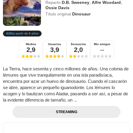
Reparto
D.B. Sweeney
,
Alfre Woodard
,
Ossie Davis
Título original
Dinosaur
a partir de 6 años
Medios
Usuarios
Sensacine
Mis amigos
2,9
3,9
2,0
--
La Tierra, hace sesenta y cinco millones de años. Una colonia de
lémures que vive tranquilamente en una isla paradisíaca,
encuentra por azar un huevo de dinosaurio. Cuando el cascarón
se abre, aparece un pequeño iguanodonte. Los lémures lo
acogen y lo bautizan como Aladar, pasando a ser así, a pesar de
la evidente diferencia de tamaño, un ...
STREAMING