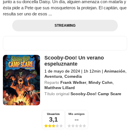
junto a su doncella Daisy. Un día, alguien amenaza con matarla y
ésta pide a Pete que sus mosqueteros la protejan. El capitán, que
resulta ser uno de esos ...
STREAMING
Scooby-Doo! Un verano
espeluznante
1 de mayo de 2024
|
1h 12min
|
Animación
,
Aventura
,
Comedia
Reparto
Frank Welker
,
Mindy Cohn
,
Matthew Lillard
Título original
Scooby-Doo! Camp Scare
Usuarios
Mis amigos
3,1
--