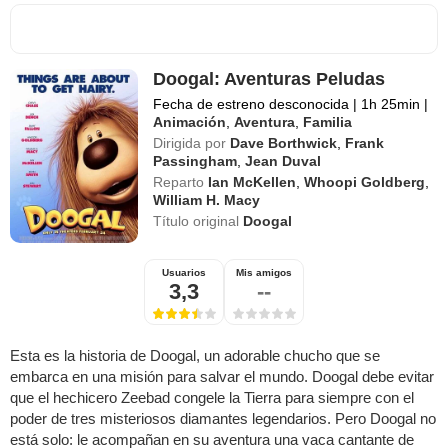
Doogal: Aventuras Peludas
Fecha de estreno desconocida
|
1h 25min
|
Animación
,
Aventura
,
Familia
Dirigida por
Dave Borthwick
,
Frank
Passingham
,
Jean Duval
Reparto
Ian McKellen
,
Whoopi Goldberg
,
William H. Macy
Título original
Doogal
Usuarios
Mis amigos
3,3
--
Esta es la historia de Doogal, un adorable chucho que se
embarca en una misión para salvar el mundo. Doogal debe evitar
que el hechicero Zeebad congele la Tierra para siempre con el
poder de tres misteriosos diamantes legendarios. Pero Doogal no
está solo: le acompañan en su aventura una vaca cantante de