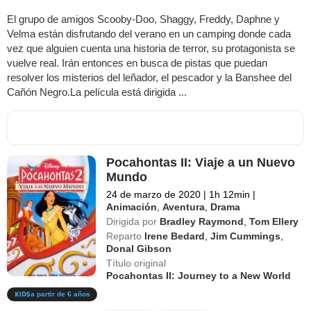
El grupo de amigos Scooby-Doo, Shaggy, Freddy, Daphne y
Velma están disfrutando del verano en un camping donde cada
vez que alguien cuenta una historia de terror, su protagonista se
vuelve real. Irán entonces en busca de pistas que puedan
resolver los misterios del leñador, el pescador y la Banshee del
Cañón Negro.La película está dirigida ...
Pocahontas II: Viaje a un Nuevo
Mundo
24 de marzo de 2020
|
1h 12min
|
Animación
,
Aventura
,
Drama
Dirigida por
Bradley Raymond
,
Tom Ellery
Reparto
Irene Bedard
,
Jim Cummings
,
Donal Gibson
Título original
Pocahontas II: Journey to a New World
a partir de 6 años