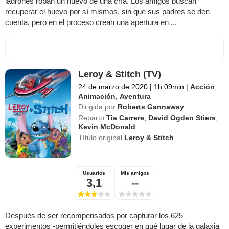
ladrones roban un huevo de una cría. Los amigos buscan
recuperar el huevo por sí mismos, sin que sus padres se den
cuenta, pero en el proceso crean una apertura en ...
Leroy & Stitch (TV)
24 de marzo de 2020
|
1h 09min
|
Acción
,
Animación
,
Aventura
Dirigida por
Roberts Gannaway
Reparto
Tia Carrere
,
David Ogden Stiers
,
Kevin McDonald
Título original
Leroy & Stitch
Usuarios
Mis amigos
3,1
--
Después de ser recompensados por capturar los 625
experimentos -permitiéndoles escoger en qué lugar de la galaxia