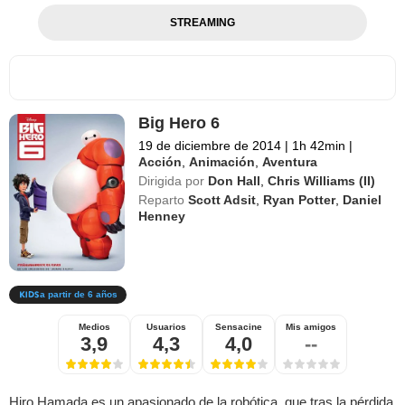
STREAMING
Big Hero 6
19 de diciembre de 2014
|
1h 42min
|
Acción
,
Animación
,
Aventura
Dirigida por
Don Hall
,
Chris Williams (II)
Reparto
Scott Adsit
,
Ryan Potter
,
Daniel
Henney
a partir de 6 años
Medios
Usuarios
Sensacine
Mis amigos
3,9
4,3
4,0
--
Hiro Hamada es un apasionado de la robótica, que tras la pérdida