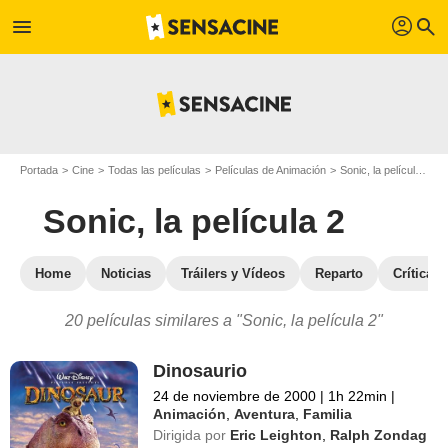
profil
menu
search
Portada
Cine
Todas las películas
Películas de Animación
Sonic, la película 2
Sonic, la película 2
Home
Noticias
Tráilers y Vídeos
Reparto
Críticas
20 películas similares a "Sonic, la película 2"
Dinosaurio
24 de noviembre de 2000
|
1h 22min
|
Animación
,
Aventura
,
Familia
Dirigida por
Eric Leighton
,
Ralph Zondag