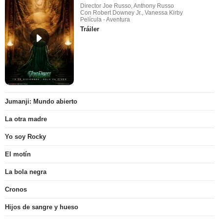
Director Joe Russo, Anthony Russo
Con Robert Downey Jr., Vanessa Kirby
Película - Aventura
Tráiler
Jumanji: Mundo abierto
La otra madre
Yo soy Rocky
El motín
La bola negra
Cronos
Hijos de sangre y hueso