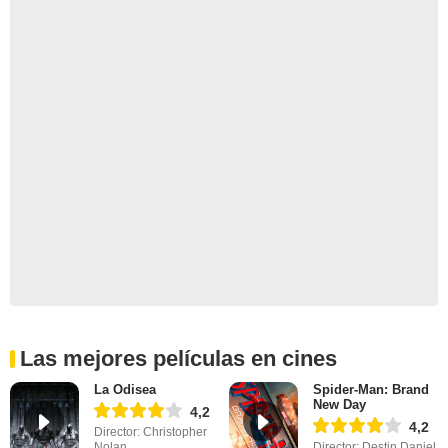
Las mejores películas en cines
La Odisea
Spider-Man: Brand
New Day
4,2
4,2
Director: Christopher
Nolan
Director: Destin Daniel