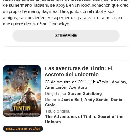
de su hermano Tadashi, se apoya en un robot bonachón que creó
su propio hermano, Baymax. Hiro, junto con el robot y sus
amigos, se convierten en superhéroes para vencer a un villano
que quiere destruir San Fransokyo.
STREAMING
Las aventuras de Tintín: El
secreto del unicornio
28 de octubre de 2011
|
1h 47min
|
Acción
,
Animación
,
Aventura
Dirigida por
Steven Spielberg
Reparto
Jamie Bell
,
Andy Serkis
,
Daniel
Craig
Título original
The Adventures of Tintin: Secret of the
Unicorn
a partir de 10 años