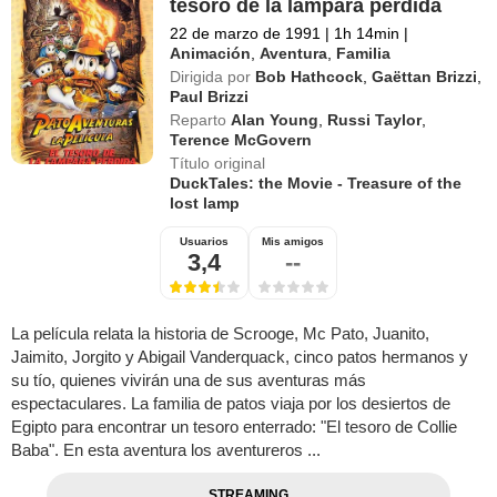
tesoro de la lámpara perdida
22 de marzo de 1991
|
1h 14min
|
Animación
,
Aventura
,
Familia
Dirigida por
Bob Hathcock
,
Gaëttan Brizzi
,
Paul Brizzi
Reparto
Alan Young
,
Russi Taylor
,
Terence McGovern
Título original
DuckTales: the Movie - Treasure of the
lost lamp
Usuarios
Mis amigos
3,4
--
La película relata la historia de Scrooge, Mc Pato, Juanito,
Jaimito, Jorgito y Abigail Vanderquack, cinco patos hermanos y
su tío, quienes vivirán una de sus aventuras más
espectaculares. La familia de patos viaja por los desiertos de
Egipto para encontrar un tesoro enterrado: "El tesoro de Collie
Baba". En esta aventura los aventureros ...
STREAMING