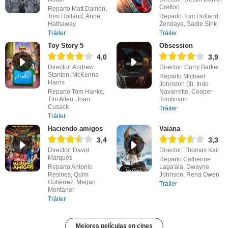
Cretton
Reparto Matt Damon,
Tom Holland, Anne
Reparto Tom Holland,
Hathaway
Zendaya, Sadie Sink
Tráiler
Tráiler
Toy Story 5
Obsession
4,0
3,9
Director: Andrew
Director: Curry Barker
Stanton, McKenna
Reparto Michael
Harris
Johnston (II), Inde
Reparto Tom Hanks,
Navarrette, Cooper
Tim Allen, Joan
Tomlinson
Cusack
Tráiler
Tráiler
Haciendo amigos
Vaiana
3,4
3,3
Director: David
Director: Thomas Kail
Marqués
Reparto Catherine
Reparto Antonio
Laga'aia, Dwayne
Resines, Quim
Johnson, Rena Owen
Gutiérrez, Megan
Tráiler
Montaner
Tráiler
Mejores películas en cines