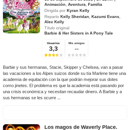
Animación
,
Aventura
,
Familia
Dirigida por
Kyran Kelly
Reparto
Kelly Sheridan
,
Kazumi Evans
,
Alex Kelly
Título original
Barbie & Her Sisters in A Pony Tale
Usuarios
Mis amigos
3,3
--
Barbie y sus hermanas, Stacie, Skipper y Chelsea, van a pasar
las vacaciones a los Alpes suizos donde su tía Marlene tiene una
academia de equitación con la que podrán mejorar sus dotes
como jinetes. El problema es que la academia está pasando por
una crisis económica y necesitan recaudar dinero. A Barbie y a
sus hermanas se les ocurre ...
Los magos de Waverly Place.