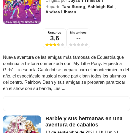
Dirigida por
Jayson Thiessen
Reparto
Tara Strong
,
Ashleigh Ball
,
Andrea Libman
Usuarios
Mis amigos
3,6
--
Nueva aventura de las amigas más famosas de Equestria que
continúa la historia comenzada con 'My Little Pony: Equestria
Girls'. La escuela Canterlot se prepara para el acontecimiento del
año, el espectáculo musical donde participan todos los alumnos
del centro. Rainbow Dash y sus amigas se preparan para tocar
en el show con su banda, Las ...
Barbie y sus hermanas en una
aventura de caballos
13 de septiembre de 2021
|
1h 11min
|