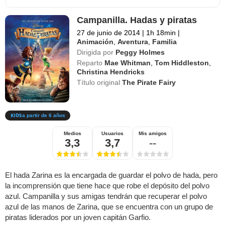
Campanilla. Hadas y piratas
27 de junio de 2014
|
1h 18min
|
Animación
,
Aventura
,
Familia
Dirigida por
Peggy Holmes
Reparto
Mae Whitman
,
Tom Hiddleston
,
Christina Hendricks
Título original
The Pirate Fairy
a partir de 6 años
Medios
Usuarios
Mis amigos
3,3
3,7
--
El hada Zarina es la encargada de guardar el polvo de hada, pero
la incomprensión que tiene hace que robe el depósito del polvo
azul. Campanilla y sus amigas tendrán que recuperar el polvo
azul de las manos de Zarina, que se encuentra con un grupo de
piratas liderados por un joven capitán Garfio.