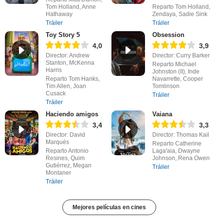
Tom Holland, Anne
Reparto Tom Holland,
Hathaway
Zendaya, Sadie Sink
Tráiler
Tráiler
Toy Story 5
Obsession
4,0
3,9
Director: Andrew
Director: Curry Barker
Stanton, McKenna
Reparto Michael
Harris
Johnston (II), Inde
Reparto Tom Hanks,
Navarrette, Cooper
Tim Allen, Joan
Tomlinson
Cusack
Tráiler
Tráiler
Haciendo amigos
Vaiana
3,4
3,3
Director: David
Director: Thomas Kail
Marqués
Reparto Catherine
Reparto Antonio
Laga'aia, Dwayne
Resines, Quim
Johnson, Rena Owen
Gutiérrez, Megan
Tráiler
Montaner
Tráiler
Mejores películas en cines