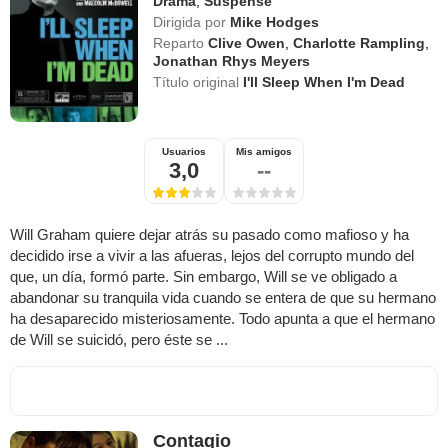
Drama
,
Suspense
Dirigida por
Mike Hodges
Reparto
Clive Owen
,
Charlotte Rampling
,
Jonathan Rhys Meyers
Título original
I'll Sleep When I'm Dead
Usuarios
Mis amigos
3,0
--
Will Graham quiere dejar atrás su pasado como mafioso y ha
decidido irse a vivir a las afueras, lejos del corrupto mundo del
que, un día, formó parte. Sin embargo, Will se ve obligado a
abandonar su tranquila vida cuando se entera de que su hermano
ha desaparecido misteriosamente. Todo apunta a que el hermano
de Will se suicidó, pero éste se ...
Contagio