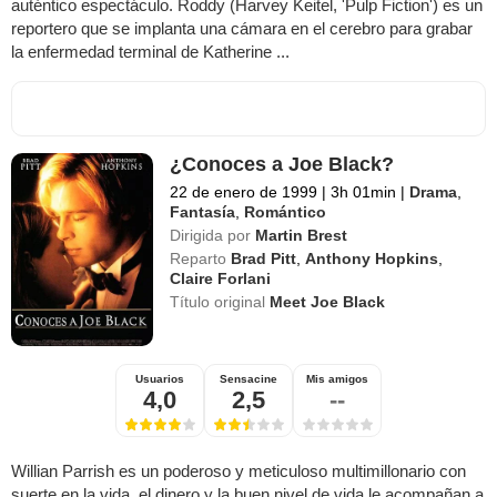
auténtico espectáculo. Roddy (Harvey Keitel, 'Pulp Fiction') es un
reportero que se implanta una cámara en el cerebro para grabar
la enfermedad terminal de Katherine ...
¿Conoces a Joe Black?
22 de enero de 1999
|
3h 01min
|
Drama
,
Fantasía
,
Romántico
Dirigida por
Martin Brest
Reparto
Brad Pitt
,
Anthony Hopkins
,
Claire Forlani
Título original
Meet Joe Black
Usuarios
Sensacine
Mis amigos
4,0
2,5
--
Willian Parrish es un poderoso y meticuloso multimillonario con
suerte en la vida, el dinero y la buen nivel de vida le acompañan a