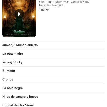
Con Robert Downey Jr., Vanessa Kirby
Película - Aventura
Tráiler
Jumanji: Mundo abierto
La otra madre
Yo soy Rocky
El motín
Cronos
La bola negra
Hijos de sangre y hueso
El final de Oak Street