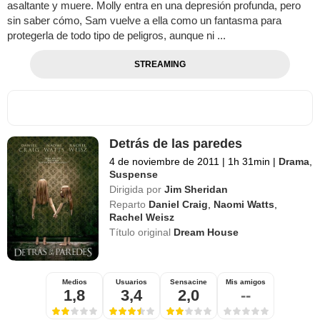
asaltante y muere. Molly entra en una depresión profunda, pero
sin saber cómo, Sam vuelve a ella como un fantasma para
protegerla de todo tipo de peligros, aunque ni ...
STREAMING
Detrás de las paredes
4 de noviembre de 2011
|
1h 31min
|
Drama
,
Suspense
Dirigida por
Jim Sheridan
Reparto
Daniel Craig
,
Naomi Watts
,
Rachel Weisz
Título original
Dream House
Medios
Usuarios
Sensacine
Mis amigos
1,8
3,4
2,0
--