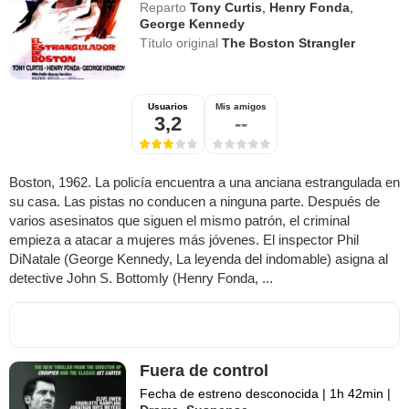
Reparto
Tony Curtis
,
Henry Fonda
,
George Kennedy
Título original
The Boston Strangler
Usuarios
Mis amigos
3,2
--
Boston, 1962. La policía encuentra a una anciana estrangulada en
su casa. Las pistas no conducen a ninguna parte. Después de
varios asesinatos que siguen el mismo patrón, el criminal
empieza a atacar a mujeres más jóvenes. El inspector Phil
DiNatale (George Kennedy, La leyenda del indomable) asigna al
detective John S. Bottomly (Henry Fonda, ...
Fuera de control
Fecha de estreno desconocida
|
1h 42min
|