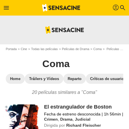
profil
menu
search
Portada
Cine
Todas las películas
Películas de Drama
Coma
Películas similares a "Coma"
Coma
Home
Tráilers y Vídeos
Reparto
Críticas de usuarios
20 películas similares a "Coma"
El estrangulador de Boston
Fecha de estreno desconocida
|
1h 56min
|
Crimen
,
Drama
,
Judicial
Dirigida por
Richard Fleischer